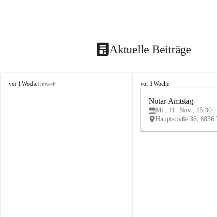
Aktuelle Beiträge
V
V
vor 1 Woche
vor 1 Woche
Umwelt
i
i
k
k
Notar-Amtstag
t
t
Mi., 11. Nov., 15:30
o
o
r
r
s
s
b
b
e
e
r
r
g
g