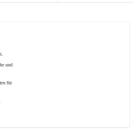
t. 
uhe und 
en für 
 