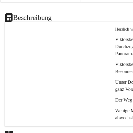
Beschreibung
Herzlich 
Viktorsbe
Durchzugs
Panoramas
Viktorsbe
Besonnenh
Unser Dor
ganz Vora
Der Weg i
Wenige Mi
abwechsl