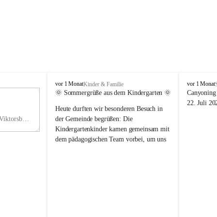
V
V
vor 1 Monat
vor 1 Monat
Kinder & Familie
i
i
🌞 Sommergrüße aus dem Kindergarten 🌞
Canyoning 
k
k
11
22. Juli 20
Heute durften wir besonderen Besuch in 
t
t
NO
o
o
Hauptstraße 36, 6836 Viktorsberg, AUT
der Gemeinde begrüßen: Die 
V
r
r
Kindergartenkinder kamen gemeinsam mit 
s
s
dem pädagogischen Team vorbei, um uns 
b
b
einen schönen Sommer zu wünschen.
e
e
r
r
Vielen Dank für diese liebe Überraschung 
g
g
und die fröhlichen Sommergrüße! Wir 
wünschen allen Kindern, ihren Familien 
sowie dem gesamten Kindergarten-Team 
erholsame, sonnige und wunderschöne 
Sommerferien. 🌼☀️