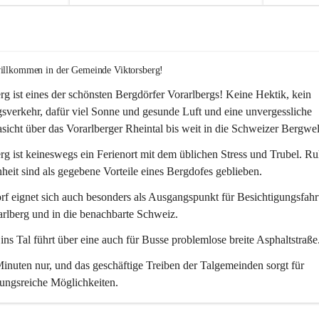
willkommen in der Gemeinde Viktorsberg!
rg ist eines der schönsten Bergdörfer Vorarlbergs! Keine Hektik, kein 
verkehr, dafür viel Sonne und gesunde Luft und eine unvergessliche 
icht über das Vorarlberger Rheintal bis weit in die Schweizer Bergwel
rg ist keineswegs ein Ferienort mit dem üblichen Stress und Trubel. R
eit sind als gegebene Vorteile eines Bergdofes geblieben. 
f eignet sich auch besonders als Ausgangspunkt für Besichtigungsfahrt
rlberg und in die benachbarte Schweiz. 
ns Tal führt über eine auch für Busse problemlose breite Asphaltstraße.
nuten nur, und das geschäftige Treiben der Talgemeinden sorgt für 
ungsreiche Möglichkeiten.