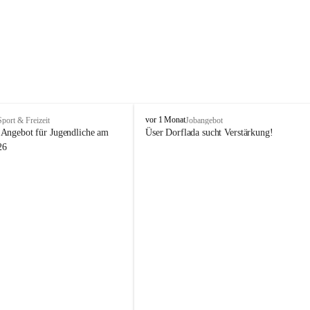
V
vor 1 Monat
Sport & Freizeit
Jobangebot
i
Angebot für Jugendliche am 
Üser Dorflada sucht Verstärkung! 
k
26
t
o
r
s
b
e
r
g