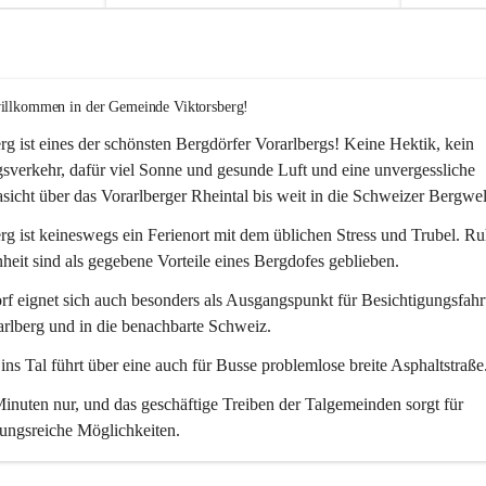
willkommen in der Gemeinde Viktorsberg!
rg ist eines der schönsten Bergdörfer Vorarlbergs! Keine Hektik, kein 
verkehr, dafür viel Sonne und gesunde Luft und eine unvergessliche 
icht über das Vorarlberger Rheintal bis weit in die Schweizer Bergwel
rg ist keineswegs ein Ferienort mit dem üblichen Stress und Trubel. R
eit sind als gegebene Vorteile eines Bergdofes geblieben. 
f eignet sich auch besonders als Ausgangspunkt für Besichtigungsfahrt
rlberg und in die benachbarte Schweiz. 
ns Tal führt über eine auch für Busse problemlose breite Asphaltstraße.
nuten nur, und das geschäftige Treiben der Talgemeinden sorgt für 
ungsreiche Möglichkeiten.