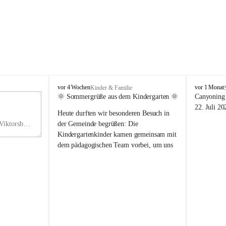
V
V
vor 4 Wochen
vor 1 Monat
Kinder & Familie
i
i
🌞 Sommergrüße aus dem Kindergarten 🌞
Canyoning 
k
k
11
22. Juli 20
Heute durften wir besonderen Besuch in 
t
t
NO
o
o
Hauptstraße 36, 6836 Viktorsberg, AUT
der Gemeinde begrüßen: Die 
V
r
r
Kindergartenkinder kamen gemeinsam mit 
s
s
dem pädagogischen Team vorbei, um uns 
b
b
einen schönen Sommer zu wünschen.
e
e
r
r
Vielen Dank für diese liebe Überraschung 
g
g
und die fröhlichen Sommergrüße! Wir 
wünschen allen Kindern, ihren Familien 
sowie dem gesamten Kindergarten-Team 
erholsame, sonnige und wunderschöne 
Sommerferien. 🌼☀️