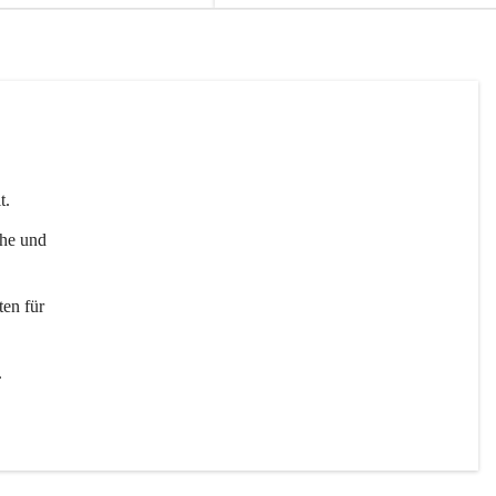
t. 
uhe und 
en für 
 