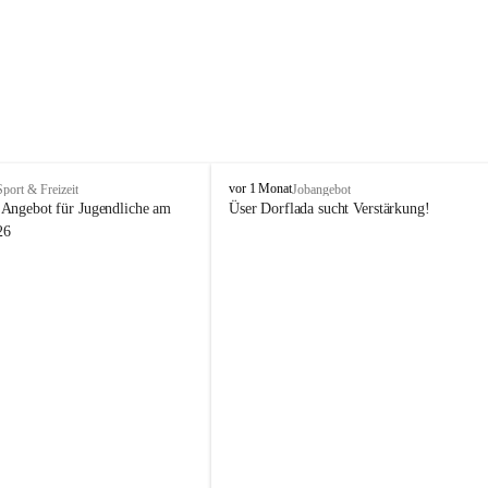
V
vor 1 Monat
Sport & Freizeit
Jobangebot
i
Angebot für Jugendliche am 
Üser Dorflada sucht Verstärkung! 
k
26
t
o
r
s
b
e
r
g