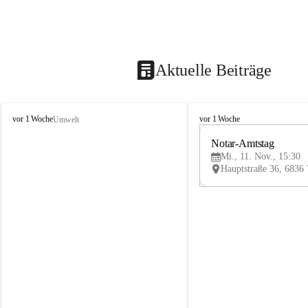
Aktuelle Beiträge
V
V
vor 1 Woche
vor 1 Woche
Umwelt
i
i
k
k
Notar-Amtstag
t
t
Mi., 11. Nov., 15:30
o
o
r
r
s
s
b
b
e
e
r
r
g
g