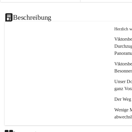
Beschreibung
Herzlich 
Viktorsbe
Durchzugs
Panoramas
Viktorsbe
Besonnenh
Unser Dor
ganz Vora
Der Weg i
Wenige Mi
abwechsl