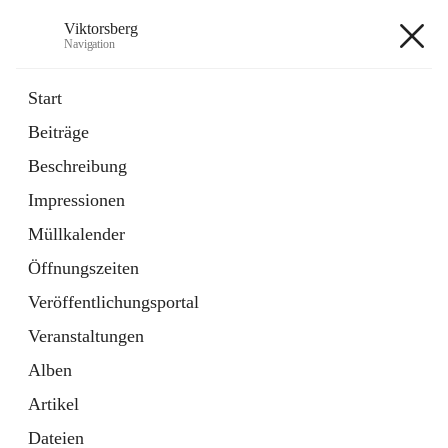
Viktorsberg
Navigation
Viktorsberg
Start
Beiträge
Gemeindepolitik
Beschreibung
1 Schnellzugriff
Impressionen
Bürgerservice
10 Schnellzugriffe
Müllkalender
Öffnungszeiten
+8
Veröffentlichungsportal
Veranstaltungen
Alben
Artikel
Hauptadresse
Dateien