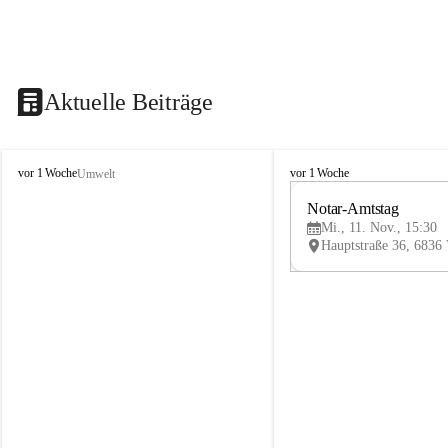
Aktuelle Beiträge
V
V
vor 1 Woche
vor 1 Woche
Umwelt
i
i
k
k
Notar-Amtstag
t
t
Mi., 11. Nov., 15:30
o
o
r
r
s
s
b
b
e
e
r
r
g
g