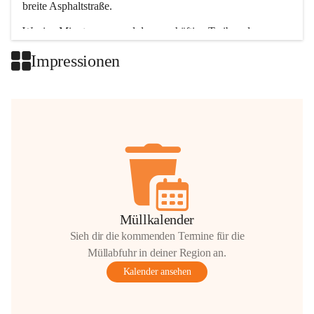
breite Asphaltstraße. 
Wenige Minuten nur, und das geschäftige Treiben der 
Talgemeinden sorgt für abwechslungsreiche Möglichkeiten.
Impressionen
+2
Müllkalender
Sieh dir die kommenden Termine für die
Müllabfuhr in deiner Region an.
Kalender ansehen