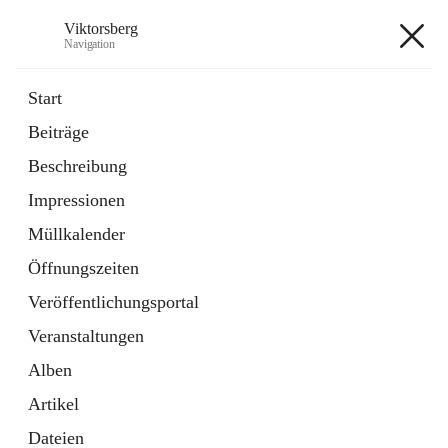
Viktorsberg
Navigation
Viktorsberg
Start
Beiträge
Gemeindepolitik
Beschreibung
1 Schnellzugriff
Impressionen
Bürgerservice
10 Schnellzugriffe
Müllkalender
Öffnungszeiten
+8
Veröffentlichungsportal
Veranstaltungen
Alben
Artikel
Hauptadresse
Dateien