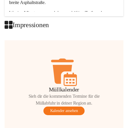
breite Asphaltstraße. 
Wenige Minuten nur, und das geschäftige Treiben der 
Talgemeinden sorgt für abwechslungsreiche Möglichkeiten.
Impressionen
+2
Müllkalender
Sieh dir die kommenden Termine für die
Müllabfuhr in deiner Region an.
Kalender ansehen