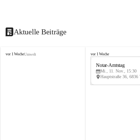
Aktuelle Beiträge
V
V
vor 1 Woche
vor 1 Woche
Umwelt
i
i
k
k
Notar-Amtstag
t
t
Mi., 11. Nov., 15:30
o
o
r
r
s
s
b
b
e
e
r
r
g
g