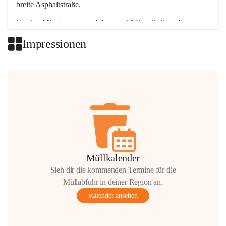
breite Asphaltstraße. 
Wenige Minuten nur, und das geschäftige Treiben der 
Talgemeinden sorgt für abwechslungsreiche Möglichkeiten.
Impressionen
+2
Müllkalender
Sieh dir die kommenden Termine für die
Müllabfuhr in deiner Region an.
Kalender ansehen