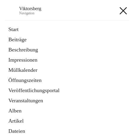
Viktorsberg
Navigation
Viktorsberg
Start
Beiträge
Gemeindepolitik
Beschreibung
1 Schnellzugriff
Impressionen
Bürgerservice
10 Schnellzugriffe
Müllkalender
Öffnungszeiten
+8
Veröffentlichungsportal
Veranstaltungen
Alben
Artikel
Hauptadresse
Dateien