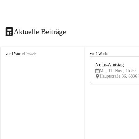
Aktuelle Beiträge
V
V
vor 1 Woche
vor 1 Woche
Umwelt
i
i
k
k
Notar-Amtstag
t
t
Mi., 11. Nov., 15:30
o
o
r
r
s
s
b
b
e
e
r
r
g
g