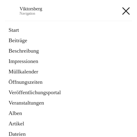
Viktorsberg
Navigation
Viktorsberg
Start
Beiträge
Gemeindepolitik
Beschreibung
1 Schnellzugriff
Impressionen
Bürgerservice
10 Schnellzugriffe
Müllkalender
Öffnungszeiten
+8
Veröffentlichungsportal
Veranstaltungen
Alben
Artikel
Hauptadresse
Dateien