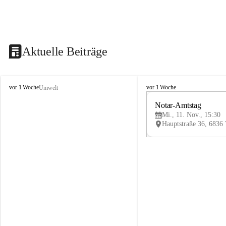
Aktuelle Beiträge
V
V
vor 1 Woche
vor 1 Woche
Umwelt
i
i
k
k
Notar-Amtstag
t
t
Mi., 11. Nov., 15:30
o
o
r
r
s
s
b
b
e
e
r
r
g
g