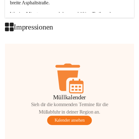
breite Asphaltstraße. 
Wenige Minuten nur, und das geschäftige Treiben der 
Talgemeinden sorgt für abwechslungsreiche Möglichkeiten.
Impressionen
+2
Müllkalender
Sieh dir die kommenden Termine für die
Müllabfuhr in deiner Region an.
Kalender ansehen