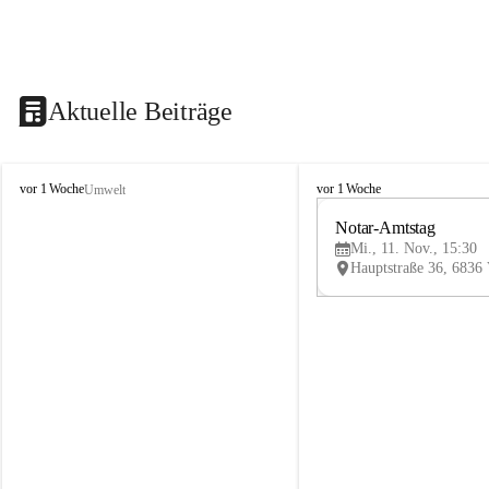
Aktuelle Beiträge
V
V
vor 1 Woche
vor 1 Woche
Umwelt
i
i
k
k
Notar-Amtstag
t
t
Mi., 11. Nov., 15:30
o
o
r
r
s
s
b
b
e
e
r
r
g
g