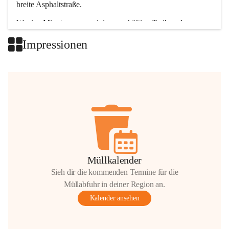
breite Asphaltstraße. 
Wenige Minuten nur, und das geschäftige Treiben der 
Talgemeinden sorgt für abwechslungsreiche Möglichkeiten.
Impressionen
+2
Müllkalender
Sieh dir die kommenden Termine für die
Müllabfuhr in deiner Region an.
Kalender ansehen