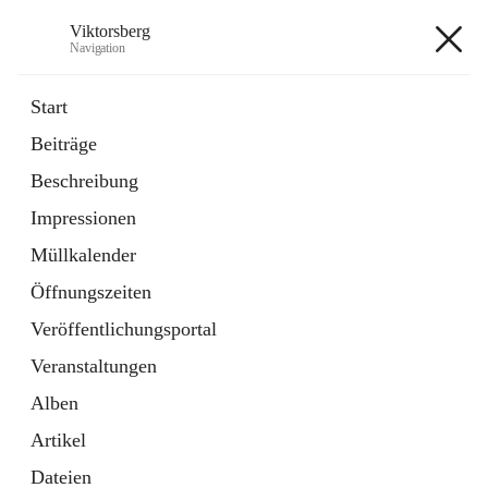
Viktorsberg
Navigation
Viktorsberg
Start
Beiträge
Gemeindepolitik
Beschreibung
1 Schnellzugriff
Impressionen
Bürgerservice
10 Schnellzugriffe
Müllkalender
Öffnungszeiten
+8
Veröffentlichungsportal
Veranstaltungen
Alben
Artikel
Hauptadresse
Dateien