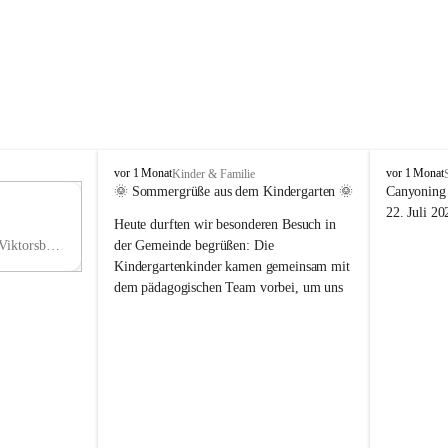
V
V
vor 1 Monat
vor 1 Monat
Kinder & Familie
i
i
🌞 Sommergrüße aus dem Kindergarten 🌞
Canyoning 
k
k
11
22. Juli 20
Heute durften wir besonderen Besuch in 
t
t
NO
o
o
Hauptstraße 36, 6836 Viktorsberg, AUT
der Gemeinde begrüßen: Die 
V
r
r
Kindergartenkinder kamen gemeinsam mit 
s
s
dem pädagogischen Team vorbei, um uns 
b
b
einen schönen Sommer zu wünschen.
e
e
r
r
Vielen Dank für diese liebe Überraschung 
g
g
und die fröhlichen Sommergrüße! Wir 
wünschen allen Kindern, ihren Familien 
sowie dem gesamten Kindergarten-Team 
erholsame, sonnige und wunderschöne 
Sommerferien. 🌼☀️