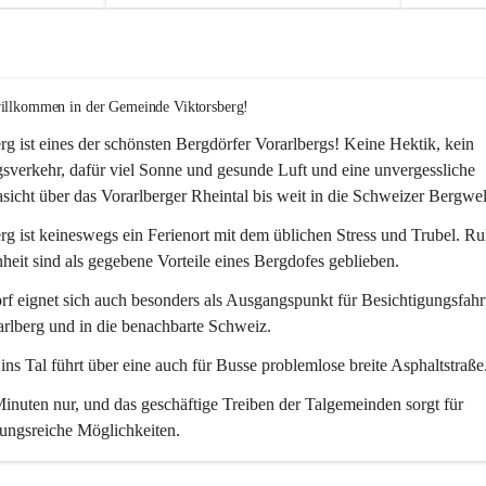
willkommen in der Gemeinde Viktorsberg!
rg ist eines der schönsten Bergdörfer Vorarlbergs! Keine Hektik, kein 
verkehr, dafür viel Sonne und gesunde Luft und eine unvergessliche 
icht über das Vorarlberger Rheintal bis weit in die Schweizer Bergwel
rg ist keineswegs ein Ferienort mit dem üblichen Stress und Trubel. R
eit sind als gegebene Vorteile eines Bergdofes geblieben. 
f eignet sich auch besonders als Ausgangspunkt für Besichtigungsfahrt
rlberg und in die benachbarte Schweiz. 
ns Tal führt über eine auch für Busse problemlose breite Asphaltstraße.
nuten nur, und das geschäftige Treiben der Talgemeinden sorgt für 
ungsreiche Möglichkeiten.