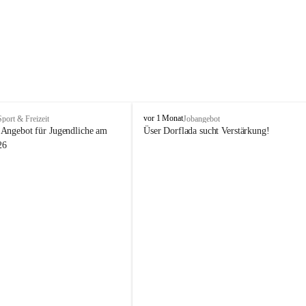
V
vor 1 Monat
Sport & Freizeit
Jobangebot
i
Angebot für Jugendliche am 
Üser Dorflada sucht Verstärkung! 
k
26
t
o
r
s
b
e
r
g