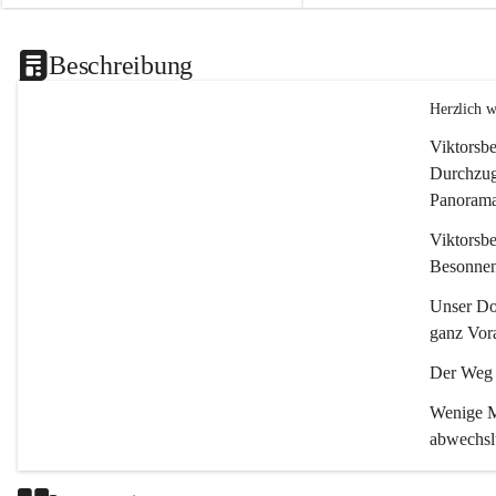
Beschreibung
Herzlich 
Viktorsbe
Durchzugs
Panoramas
Viktorsbe
Besonnenh
Unser Dor
ganz Vora
Der Weg i
Wenige Mi
abwechsl