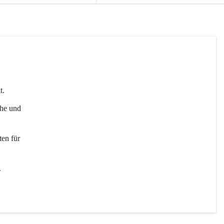
t. 
uhe und 
en für 
 