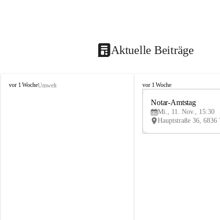
Aktuelle Beiträge
V
V
vor 1 Woche
vor 1 Woche
Umwelt
i
i
k
k
Notar-Amtstag
t
t
Mi., 11. Nov., 15:30
o
o
r
r
s
s
b
b
e
e
r
r
g
g