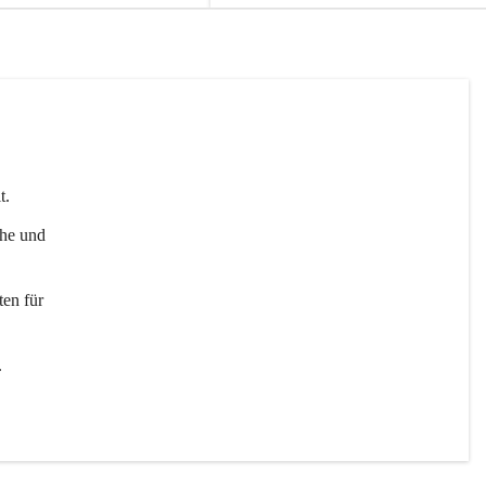
t. 
uhe und 
en für 
 