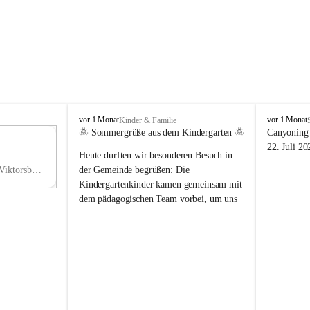
V
V
vor 1 Monat
vor 1 Monat
Kinder & Familie
i
i
🌞 Sommergrüße aus dem Kindergarten 🌞
Canyoning 
k
k
11
22. Juli 20
Heute durften wir besonderen Besuch in 
t
t
NO
o
o
Hauptstraße 36, 6836 Viktorsberg, AUT
der Gemeinde begrüßen: Die 
V
r
r
Kindergartenkinder kamen gemeinsam mit 
s
s
dem pädagogischen Team vorbei, um uns 
b
b
einen schönen Sommer zu wünschen.
e
e
r
r
Vielen Dank für diese liebe Überraschung 
g
g
und die fröhlichen Sommergrüße! Wir 
wünschen allen Kindern, ihren Familien 
sowie dem gesamten Kindergarten-Team 
erholsame, sonnige und wunderschöne 
Sommerferien. 🌼☀️