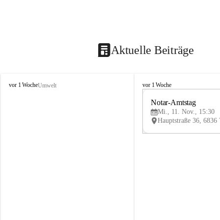
Aktuelle Beiträge
V
V
vor 1 Woche
vor 1 Woche
Umwelt
i
i
k
k
Notar-Amtstag
t
t
Mi., 11. Nov., 15:30
o
o
r
r
s
s
b
b
e
e
r
r
g
g