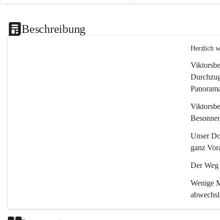
Beschreibung
Herzlich 
Viktorsbe
Durchzugs
Panoramas
Viktorsbe
Besonnenh
Unser Dor
ganz Vora
Der Weg i
Wenige Mi
abwechsl