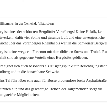
willkommen in der Gemeinde Viktorsberg!
rg ist eines der schönsten Bergdörfer Vorarlbergs! Keine Hektik, kein 
verkehr, dafür viel Sonne und gesunde Luft und eine unvergessliche 
icht über das Vorarlberger Rheintal bis weit in die Schweizer Bergwel
rg ist keineswegs ein Ferienort mit dem üblichen Stress und Trubel. R
eit sind als gegebene Vorteile eines Bergdofes geblieben. 
f eignet sich auch besonders als Ausgangspunkt für Besichtigungsfahrt
rlberg und in die benachbarte Schweiz. 
ns Tal führt über eine auch für Busse problemlose breite Asphaltstraße.
nuten nur, und das geschäftige Treiben der Talgemeinden sorgt für 
ungsreiche Möglichkeiten.