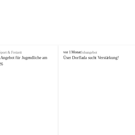
V
vor 1 Monat
Sport & Freizeit
Jobangebot
i
Angebot für Jugendliche am 
Üser Dorflada sucht Verstärkung! 
k
26
t
o
r
s
b
e
r
g