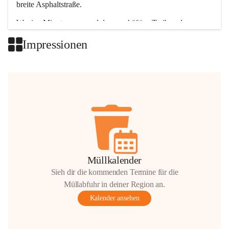
breite Asphaltstraße. 
Wenige Minuten nur, und das geschäftige Treiben der 
Talgemeinden sorgt für abwechslungsreiche Möglichkeiten.
Impressionen
+2
Müllkalender
Sieh dir die kommenden Termine für die
Müllabfuhr in deiner Region an.
Kalender ansehen