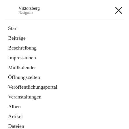
Viktorsberg
Navigation
Viktorsberg
Start
Beiträge
Gemeindepolitik
Beschreibung
1 Schnellzugriff
Impressionen
Bürgerservice
10 Schnellzugriffe
Müllkalender
Öffnungszeiten
+8
Veröffentlichungsportal
Veranstaltungen
Alben
Artikel
Hauptadresse
Dateien