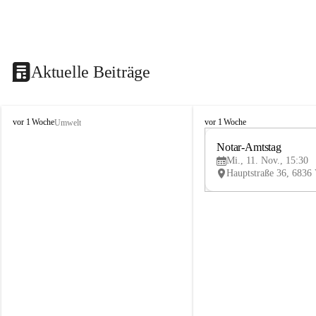
Aktuelle Beiträge
V
V
vor 1 Woche
vor 1 Woche
Umwelt
i
i
k
k
Notar-Amtstag
t
t
Mi., 11. Nov., 15:30
o
o
r
r
s
s
b
b
e
e
r
r
g
g