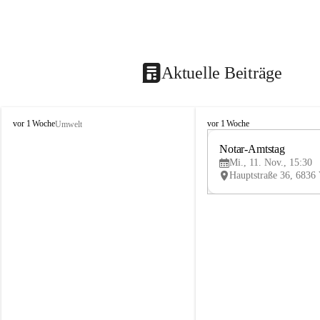
Aktuelle Beiträge
V
V
vor 1 Woche
vor 1 Woche
Umwelt
i
i
k
k
Notar-Amtstag
t
t
Mi., 11. Nov., 15:30
o
o
r
r
s
s
b
b
e
e
r
r
g
g