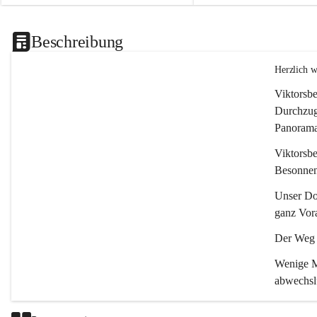
Beschreibung
Herzlich 
Viktorsbe
Durchzugs
Panoramas
Viktorsbe
Besonnenh
Unser Dor
ganz Vora
Der Weg i
Wenige Mi
abwechsl