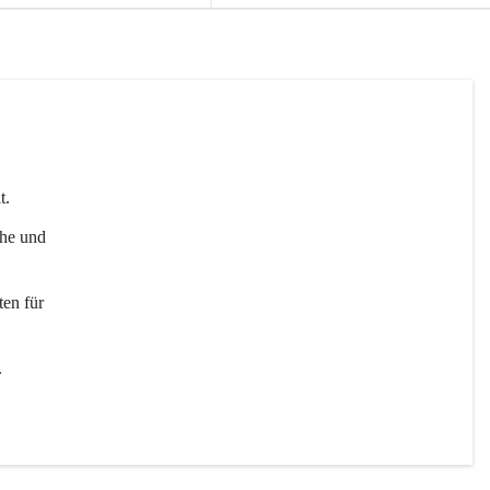
t. 
uhe und 
en für 
 