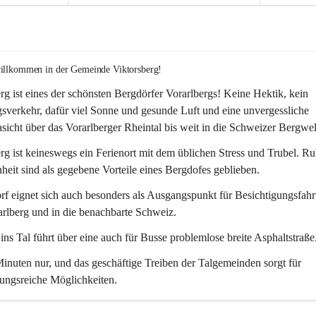
willkommen in der Gemeinde Viktorsberg!
rg ist eines der schönsten Bergdörfer Vorarlbergs! Keine Hektik, kein 
verkehr, dafür viel Sonne und gesunde Luft und eine unvergessliche 
icht über das Vorarlberger Rheintal bis weit in die Schweizer Bergwel
rg ist keineswegs ein Ferienort mit dem üblichen Stress und Trubel. R
eit sind als gegebene Vorteile eines Bergdofes geblieben. 
f eignet sich auch besonders als Ausgangspunkt für Besichtigungsfahrt
rlberg und in die benachbarte Schweiz. 
ns Tal führt über eine auch für Busse problemlose breite Asphaltstraße.
nuten nur, und das geschäftige Treiben der Talgemeinden sorgt für 
ungsreiche Möglichkeiten.