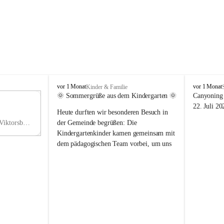
V
V
vor 1 Monat
vor 1 Monat
Kinder & Familie
i
i
🌞 Sommergrüße aus dem Kindergarten 🌞
Canyoning 
k
k
11
22. Juli 20
Heute durften wir besonderen Besuch in 
t
t
NO
o
o
Hauptstraße 36, 6836 Viktorsberg, AUT
der Gemeinde begrüßen: Die 
V
r
r
Kindergartenkinder kamen gemeinsam mit 
s
s
dem pädagogischen Team vorbei, um uns 
b
b
einen schönen Sommer zu wünschen.
e
e
r
r
Vielen Dank für diese liebe Überraschung 
g
g
und die fröhlichen Sommergrüße! Wir 
wünschen allen Kindern, ihren Familien 
sowie dem gesamten Kindergarten-Team 
erholsame, sonnige und wunderschöne 
Sommerferien. 🌼☀️