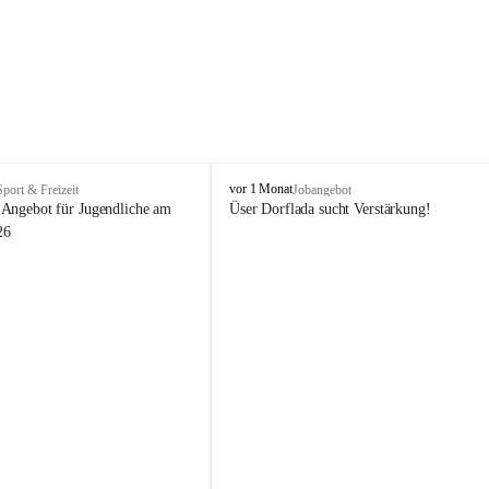
V
vor 1 Monat
Sport & Freizeit
Jobangebot
i
Angebot für Jugendliche am 
Üser Dorflada sucht Verstärkung! 
k
26
t
o
r
s
b
e
r
g