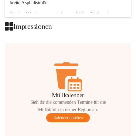
breite Asphaltstraße. 
Wenige Minuten nur, und das geschäftige Treiben der 
Talgemeinden sorgt für abwechslungsreiche Möglichkeiten.
Impressionen
+2
Müllkalender
Sieh dir die kommenden Termine für die
Müllabfuhr in deiner Region an.
Kalender ansehen