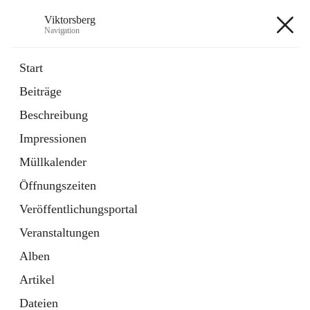
Viktorsberg
Navigation
Viktorsberg
Start
Beiträge
Gemeindepolitik
Beschreibung
1 Schnellzugriff
Impressionen
Bürgerservice
10 Schnellzugriffe
Müllkalender
Öffnungszeiten
+8
Veröffentlichungsportal
Veranstaltungen
Alben
Artikel
Hauptadresse
Dateien