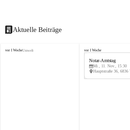
Aktuelle Beiträge
V
V
vor 1 Woche
vor 1 Woche
Umwelt
i
i
k
k
Notar-Amtstag
t
t
Mi., 11. Nov., 15:30
o
o
r
r
s
s
b
b
e
e
r
r
g
g