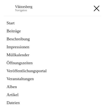
Viktorsberg
Navigation
Viktorsberg
Start
Beiträge
Gemeindepolitik
Beschreibung
1 Schnellzugriff
Impressionen
Bürgerservice
10 Schnellzugriffe
Müllkalender
Öffnungszeiten
+8
Veröffentlichungsportal
Veranstaltungen
Alben
Artikel
Hauptadresse
Dateien