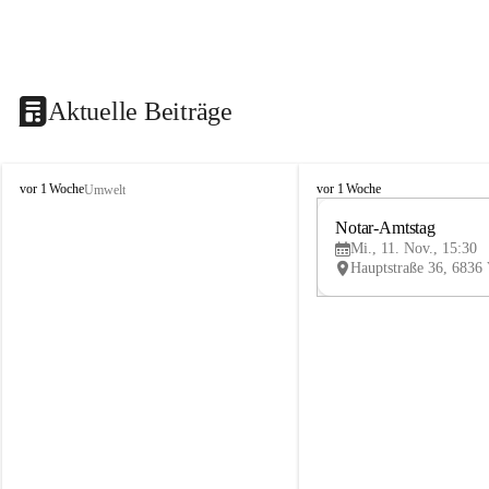
Aktuelle Beiträge
V
V
vor 1 Woche
vor 1 Woche
Umwelt
i
i
k
k
Notar-Amtstag
t
t
Mi., 11. Nov., 15:30
o
o
r
r
s
s
b
b
e
e
r
r
g
g