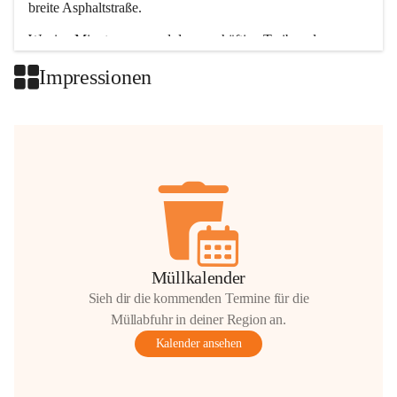
breite Asphaltstraße. 
Wenige Minuten nur, und das geschäftige Treiben der 
Talgemeinden sorgt für abwechslungsreiche Möglichkeiten.
Impressionen
+2
Müllkalender
Sieh dir die kommenden Termine für die
Müllabfuhr in deiner Region an.
Kalender ansehen