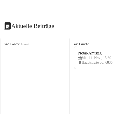
Aktuelle Beiträge
V
V
vor 1 Woche
vor 1 Woche
Umwelt
i
i
k
k
Notar-Amtstag
t
t
Mi., 11. Nov., 15:30
o
o
r
r
s
s
b
b
e
e
r
r
g
g