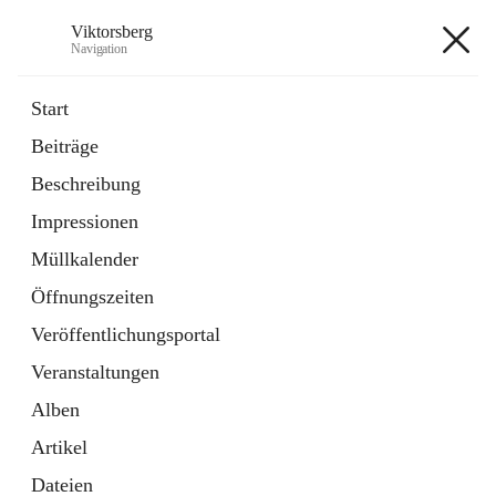
Viktorsberg
Navigation
Viktorsberg
Start
Beiträge
Gemeindepolitik
Beschreibung
1 Schnellzugriff
Impressionen
Bürgerservice
10 Schnellzugriffe
Müllkalender
Öffnungszeiten
+8
Veröffentlichungsportal
Veranstaltungen
Alben
Artikel
Hauptadresse
Dateien