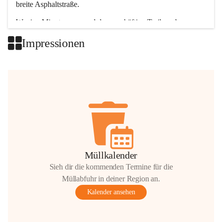
breite Asphaltstraße. 
Wenige Minuten nur, und das geschäftige Treiben der 
Talgemeinden sorgt für abwechslungsreiche Möglichkeiten.
Impressionen
+2
Müllkalender
Sieh dir die kommenden Termine für die
Müllabfuhr in deiner Region an.
Kalender ansehen