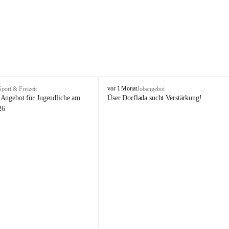
V
vor 1 Monat
Sport & Freizeit
Jobangebot
i
Angebot für Jugendliche am 
Üser Dorflada sucht Verstärkung! 
k
26
t
o
r
s
b
e
r
g