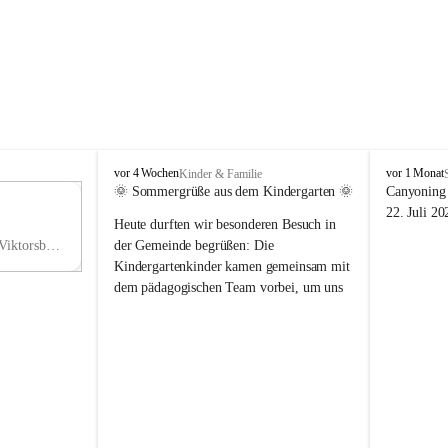
V
V
vor 4 Wochen
vor 1 Monat
Kinder & Familie
i
i
🌞 Sommergrüße aus dem Kindergarten 🌞
Canyoning 
k
k
11
22. Juli 20
Heute durften wir besonderen Besuch in 
t
t
NO
o
o
Hauptstraße 36, 6836 Viktorsberg, AUT
der Gemeinde begrüßen: Die 
V
r
r
Kindergartenkinder kamen gemeinsam mit 
s
s
dem pädagogischen Team vorbei, um uns 
b
b
einen schönen Sommer zu wünschen.
e
e
r
r
Vielen Dank für diese liebe Überraschung 
g
g
und die fröhlichen Sommergrüße! Wir 
wünschen allen Kindern, ihren Familien 
sowie dem gesamten Kindergarten-Team 
erholsame, sonnige und wunderschöne 
Sommerferien. 🌼☀️