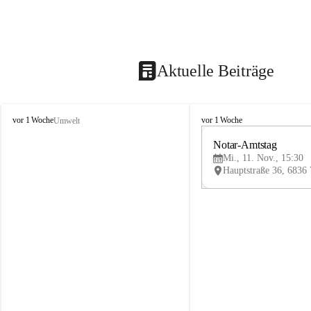
Aktuelle Beiträge
V
V
vor 1 Woche
vor 1 Woche
Umwelt
i
i
k
k
Notar-Amtstag
t
t
Mi., 11. Nov., 15:30
o
o
r
r
s
s
b
b
e
e
r
r
g
g