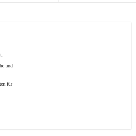
t. 
uhe und 
en für 
 