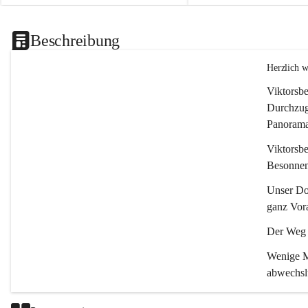
Beschreibung
Herzlich 
Viktorsbe
Durchzugs
Panoramas
Viktorsbe
Besonnenh
Unser Dor
ganz Vora
Der Weg i
Wenige Mi
abwechsl