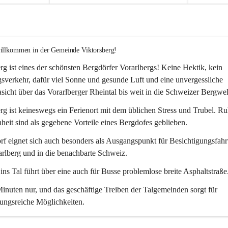
willkommen in der Gemeinde Viktorsberg!
rg ist eines der schönsten Bergdörfer Vorarlbergs! Keine Hektik, kein 
verkehr, dafür viel Sonne und gesunde Luft und eine unvergessliche 
icht über das Vorarlberger Rheintal bis weit in die Schweizer Bergwel
rg ist keineswegs ein Ferienort mit dem üblichen Stress und Trubel. R
eit sind als gegebene Vorteile eines Bergdofes geblieben. 
f eignet sich auch besonders als Ausgangspunkt für Besichtigungsfahrt
rlberg und in die benachbarte Schweiz. 
ns Tal führt über eine auch für Busse problemlose breite Asphaltstraße.
nuten nur, und das geschäftige Treiben der Talgemeinden sorgt für 
ungsreiche Möglichkeiten.