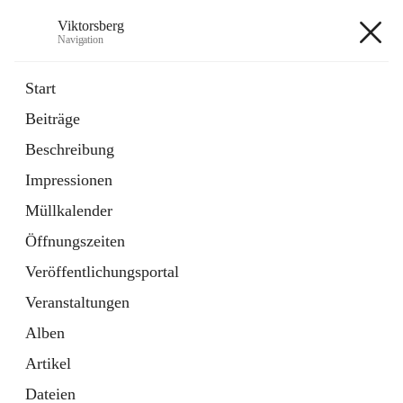
Viktorsberg
Navigation
Viktorsberg
Start
Beiträge
Gemeindepolitik
Beschreibung
1 Schnellzugriff
Impressionen
Bürgerservice
10 Schnellzugriffe
Müllkalender
Öffnungszeiten
+8
Veröffentlichungsportal
Veranstaltungen
Alben
Artikel
Hauptadresse
Dateien