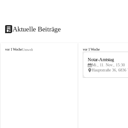
Aktuelle Beiträge
V
V
vor 1 Woche
vor 1 Woche
Umwelt
i
i
k
k
Notar-Amtstag
t
t
Mi., 11. Nov., 15:30
o
o
r
r
s
s
b
b
e
e
r
r
g
g