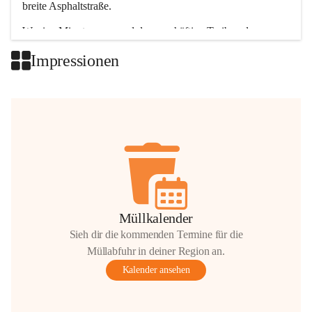
breite Asphaltstraße. 
Wenige Minuten nur, und das geschäftige Treiben der 
Talgemeinden sorgt für abwechslungsreiche Möglichkeiten.
Impressionen
+2
Müllkalender
Sieh dir die kommenden Termine für die
Müllabfuhr in deiner Region an.
Kalender ansehen