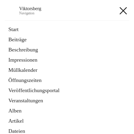
Viktorsberg
Navigation
Viktorsberg
Start
Beiträge
Gemeindepolitik
Beschreibung
1 Schnellzugriff
Impressionen
Bürgerservice
10 Schnellzugriffe
Müllkalender
Öffnungszeiten
+8
Veröffentlichungsportal
Veranstaltungen
Alben
Artikel
Hauptadresse
Dateien