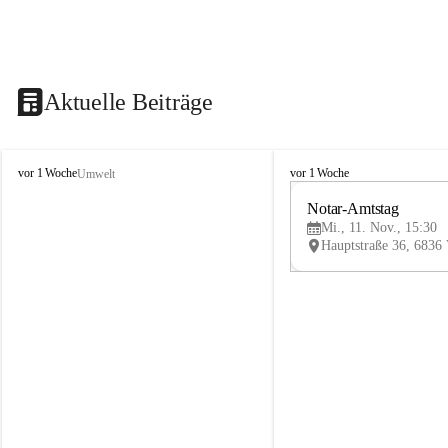
Aktuelle Beiträge
V
V
vor 1 Woche
vor 1 Woche
Umwelt
i
i
k
k
Notar-Amtstag
t
t
Mi., 11. Nov., 15:30
o
o
r
r
s
s
b
b
e
e
r
r
g
g