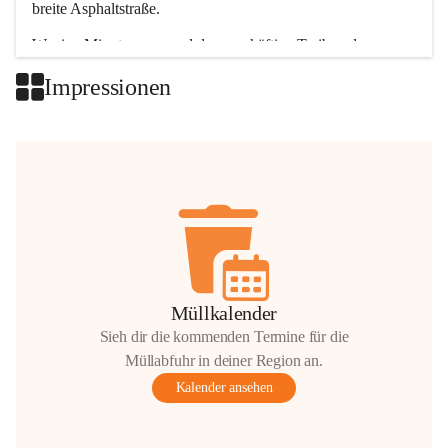
breite Asphaltstraße. 
Wenige Minuten nur, und das geschäftige Treiben der 
Talgemeinden sorgt für abwechslungsreiche Möglichkeiten.
Impressionen
+2
Müllkalender
Sieh dir die kommenden Termine für die
Müllabfuhr in deiner Region an.
Kalender ansehen