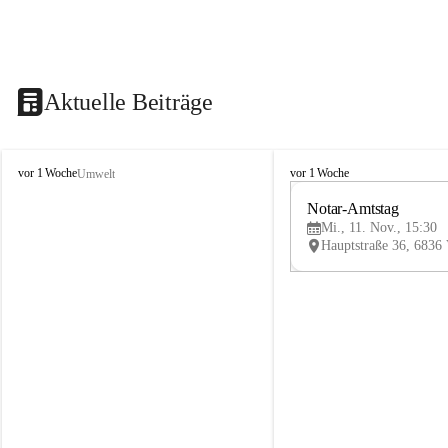
Aktuelle Beiträge
V
V
vor 1 Woche
vor 1 Woche
Umwelt
i
i
k
k
Notar-Amtstag
t
t
Mi., 11. Nov., 15:30
o
o
r
r
s
s
b
b
e
e
r
r
g
g