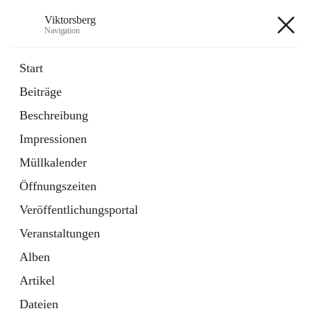
Viktorsberg
Navigation
Viktorsberg
Start
Beiträge
Gemeindepolitik
Beschreibung
1 Schnellzugriff
Impressionen
Bürgerservice
10 Schnellzugriffe
Müllkalender
Öffnungszeiten
+8
Veröffentlichungsportal
Veranstaltungen
Alben
Artikel
Hauptadresse
Dateien