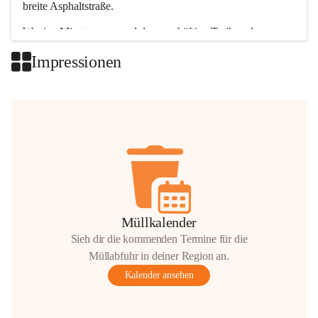
breite Asphaltstraße. 
Wenige Minuten nur, und das geschäftige Treiben der 
Talgemeinden sorgt für abwechslungsreiche Möglichkeiten.
Impressionen
+2
Müllkalender
Sieh dir die kommenden Termine für die
Müllabfuhr in deiner Region an.
Kalender ansehen