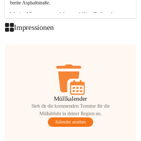
breite Asphaltstraße. 
Wenige Minuten nur, und das geschäftige Treiben der 
Talgemeinden sorgt für abwechslungsreiche Möglichkeiten.
Impressionen
+2
Müllkalender
Sieh dir die kommenden Termine für die
Müllabfuhr in deiner Region an.
Kalender ansehen