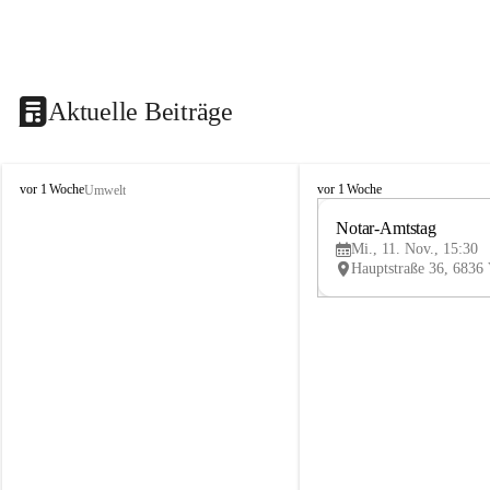
Aktuelle Beiträge
V
V
vor 1 Woche
vor 1 Woche
Umwelt
i
i
k
k
Notar-Amtstag
t
t
Mi., 11. Nov., 15:30
o
o
r
r
s
s
b
b
e
e
r
r
g
g