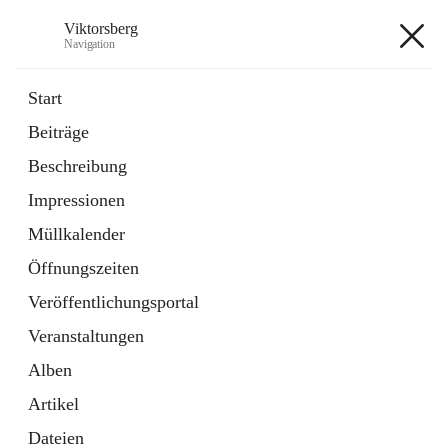
Viktorsberg
Navigation
Viktorsberg
Start
Beiträge
Gemeindepolitik
Beschreibung
1 Schnellzugriff
Impressionen
Bürgerservice
10 Schnellzugriffe
Müllkalender
Öffnungszeiten
+8
Veröffentlichungsportal
Veranstaltungen
Alben
Artikel
Hauptadresse
Dateien