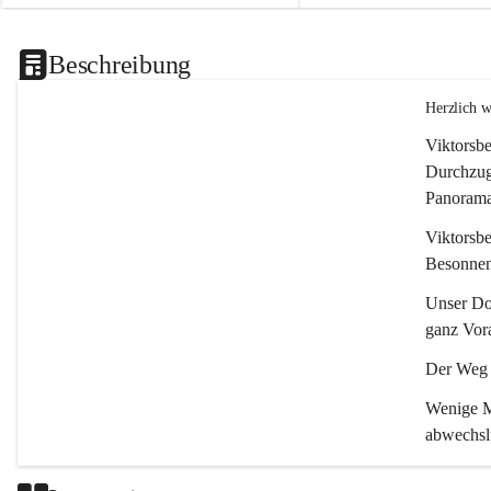
Beschreibung
Herzlich 
Viktorsbe
Durchzugs
Panoramas
Viktorsbe
Besonnenh
Unser Dor
ganz Vora
Der Weg i
Wenige Mi
abwechsl