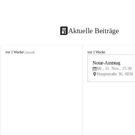
Aktuelle Beiträge
V
V
vor 1 Woche
vor 1 Woche
Umwelt
i
i
k
k
Notar-Amtstag
t
t
Mi., 11. Nov., 15:30
o
o
r
r
s
s
b
b
e
e
r
r
g
g