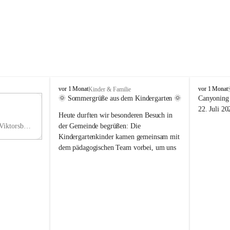
V
V
vor 1 Monat
vor 1 Monat
Kinder & Familie
i
i
🌞 Sommergrüße aus dem Kindergarten 🌞
Canyoning 
k
k
11
22. Juli 20
Heute durften wir besonderen Besuch in 
t
t
NO
o
o
Hauptstraße 36, 6836 Viktorsberg, AUT
der Gemeinde begrüßen: Die 
V
r
r
Kindergartenkinder kamen gemeinsam mit 
s
s
dem pädagogischen Team vorbei, um uns 
b
b
einen schönen Sommer zu wünschen.
e
e
r
r
Vielen Dank für diese liebe Überraschung 
g
g
und die fröhlichen Sommergrüße! Wir 
wünschen allen Kindern, ihren Familien 
sowie dem gesamten Kindergarten-Team 
erholsame, sonnige und wunderschöne 
Sommerferien. 🌼☀️