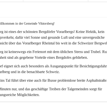
willkommen in der Gemeinde Viktorsberg!
rg ist eines der schönsten Bergdörfer Vorarlbergs! Keine Hektik, kein 
verkehr, dafür viel Sonne und gesunde Luft und eine unvergessliche 
icht über das Vorarlberger Rheintal bis weit in die Schweizer Bergwel
rg ist keineswegs ein Ferienort mit dem üblichen Stress und Trubel. R
eit sind als gegebene Vorteile eines Bergdofes geblieben. 
f eignet sich auch besonders als Ausgangspunkt für Besichtigungsfahrt
rlberg und in die benachbarte Schweiz. 
ns Tal führt über eine auch für Busse problemlose breite Asphaltstraße.
nuten nur, und das geschäftige Treiben der Talgemeinden sorgt für 
ungsreiche Möglichkeiten.