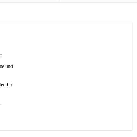
t. 
uhe und 
en für 
 