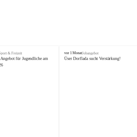
V
vor 1 Monat
Sport & Freizeit
Jobangebot
i
Angebot für Jugendliche am 
Üser Dorflada sucht Verstärkung! 
k
26
t
o
r
s
b
e
r
g