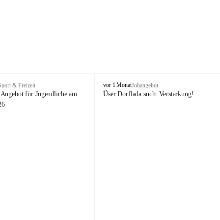
V
vor 1 Monat
Sport & Freizeit
Jobangebot
i
Angebot für Jugendliche am 
Üser Dorflada sucht Verstärkung! 
k
26
t
o
r
s
b
e
r
g