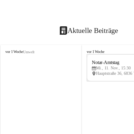
Aktuelle Beiträge
V
V
vor 1 Woche
vor 1 Woche
Umwelt
i
i
k
k
Notar-Amtstag
t
t
Mi., 11. Nov., 15:30
o
o
r
r
s
s
b
b
e
e
r
r
g
g