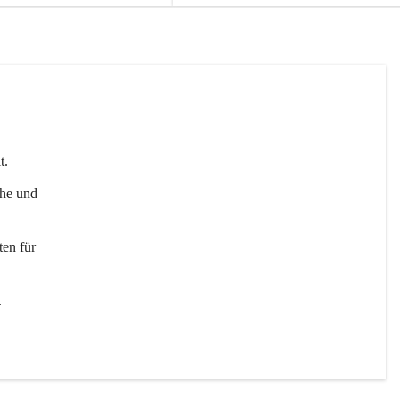
t. 
uhe und 
en für 
 