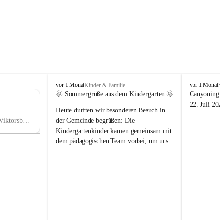
V
V
vor 1 Monat
vor 1 Monat
Kinder & Familie
i
i
🌞 Sommergrüße aus dem Kindergarten 🌞
Canyoning 
k
k
11
22. Juli 20
Heute durften wir besonderen Besuch in 
t
t
NO
o
o
Hauptstraße 36, 6836 Viktorsberg, AUT
der Gemeinde begrüßen: Die 
V
r
r
Kindergartenkinder kamen gemeinsam mit 
s
s
dem pädagogischen Team vorbei, um uns 
b
b
einen schönen Sommer zu wünschen.
e
e
r
r
Vielen Dank für diese liebe Überraschung 
g
g
und die fröhlichen Sommergrüße! Wir 
wünschen allen Kindern, ihren Familien 
sowie dem gesamten Kindergarten-Team 
erholsame, sonnige und wunderschöne 
Sommerferien. 🌼☀️