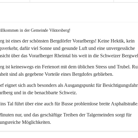
willkommen in der Gemeinde Viktorsberg!
rg ist eines der schönsten Bergdörfer Vorarlbergs! Keine Hektik, kein 
verkehr, dafür viel Sonne und gesunde Luft und eine unvergessliche 
icht über das Vorarlberger Rheintal bis weit in die Schweizer Bergwel
rg ist keineswegs ein Ferienort mit dem üblichen Stress und Trubel. R
eit sind als gegebene Vorteile eines Bergdofes geblieben. 
f eignet sich auch besonders als Ausgangspunkt für Besichtigungsfahrt
rlberg und in die benachbarte Schweiz. 
ns Tal führt über eine auch für Busse problemlose breite Asphaltstraße.
nuten nur, und das geschäftige Treiben der Talgemeinden sorgt für 
ungsreiche Möglichkeiten.