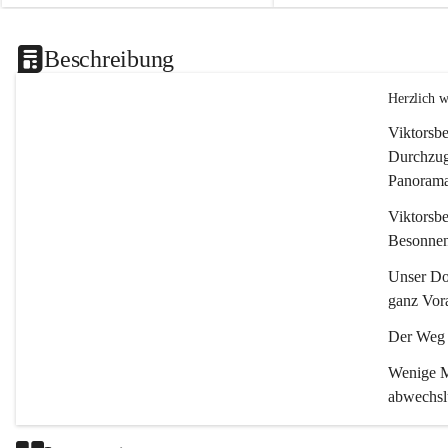
Beschreibung
Herzlich 
Viktorsbe
Durchzugs
Panoramas
Viktorsbe
Besonnenh
Unser Dor
ganz Vora
Der Weg i
Wenige Mi
abwechsl