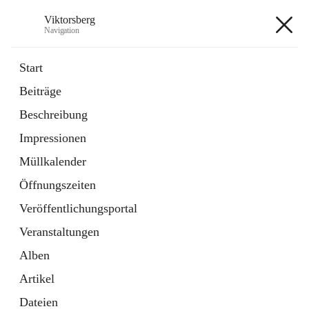
Viktorsberg
Navigation
Viktorsberg
Start
Beiträge
Gemeindepolitik
Beschreibung
1 Schnellzugriff
Impressionen
Bürgerservice
10 Schnellzugriffe
Müllkalender
Öffnungszeiten
+8
Veröffentlichungsportal
Veranstaltungen
Alben
Artikel
Hauptadresse
Dateien