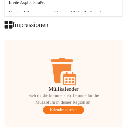
breite Asphaltstraße. 
Wenige Minuten nur, und das geschäftige Treiben der 
Talgemeinden sorgt für abwechslungsreiche Möglichkeiten.
Impressionen
+2
Müllkalender
Sieh dir die kommenden Termine für die
Müllabfuhr in deiner Region an.
Kalender ansehen