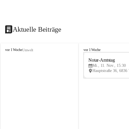
Aktuelle Beiträge
V
V
vor 1 Woche
vor 1 Woche
Umwelt
i
i
k
k
Notar-Amtstag
t
t
Mi., 11. Nov., 15:30
o
o
r
r
s
s
b
b
e
e
r
r
g
g