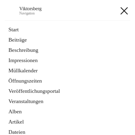
Viktorsberg
Navigation
Viktorsberg
Start
Beiträge
Gemeindepolitik
Beschreibung
1 Schnellzugriff
Impressionen
Bürgerservice
10 Schnellzugriffe
Müllkalender
Öffnungszeiten
+8
Veröffentlichungsportal
Veranstaltungen
Alben
Artikel
Hauptadresse
Dateien