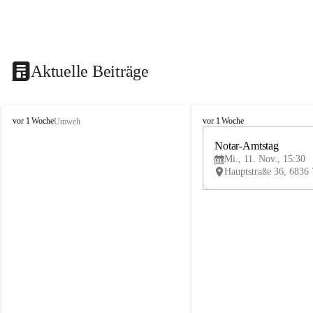
Aktuelle Beiträge
V
V
vor 1 Woche
vor 1 Woche
Umwelt
i
i
k
k
Notar-Amtstag
t
t
Mi., 11. Nov., 15:30
o
o
r
r
s
s
b
b
e
e
r
r
g
g