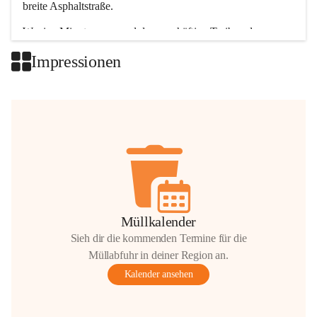
breite Asphaltstraße. 
Wenige Minuten nur, und das geschäftige Treiben der 
Talgemeinden sorgt für abwechslungsreiche Möglichkeiten.
Impressionen
+2
Müllkalender
Sieh dir die kommenden Termine für die
Müllabfuhr in deiner Region an.
Kalender ansehen