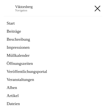
Viktorsberg
Navigation
Viktorsberg
Start
Beiträge
Gemeindepolitik
Beschreibung
1 Schnellzugriff
Impressionen
Bürgerservice
10 Schnellzugriffe
Müllkalender
Öffnungszeiten
+8
Veröffentlichungsportal
Veranstaltungen
Alben
Artikel
Hauptadresse
Dateien