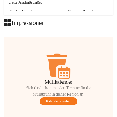
breite Asphaltstraße. 
Wenige Minuten nur, und das geschäftige Treiben der 
Talgemeinden sorgt für abwechslungsreiche Möglichkeiten.
Impressionen
+2
Müllkalender
Sieh dir die kommenden Termine für die
Müllabfuhr in deiner Region an.
Kalender ansehen