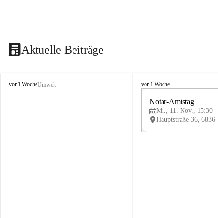
Aktuelle Beiträge
V
V
vor 1 Woche
vor 1 Woche
Umwelt
i
i
k
k
Notar-Amtstag
t
t
Mi., 11. Nov., 15:30
o
o
r
r
s
s
b
b
e
e
r
r
g
g