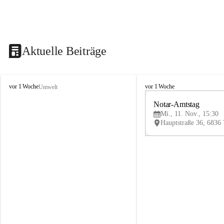
Aktuelle Beiträge
V
V
vor 1 Woche
vor 1 Woche
Umwelt
i
i
k
k
Notar-Amtstag
t
t
Mi., 11. Nov., 15:30
o
o
r
r
s
s
b
b
e
e
r
r
g
g