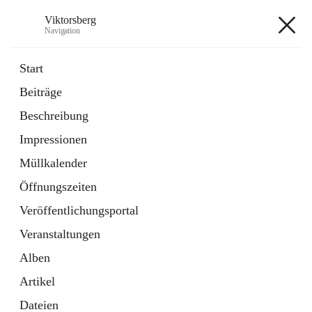
Viktorsberg
Navigation
Viktorsberg
Start
Beiträge
Gemeindepolitik
Beschreibung
1 Schnellzugriff
Impressionen
Bürgerservice
10 Schnellzugriffe
Müllkalender
Öffnungszeiten
+8
Veröffentlichungsportal
Veranstaltungen
Alben
Artikel
Hauptadresse
Dateien