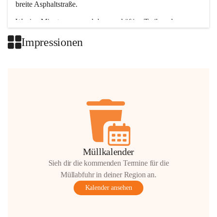
breite Asphaltstraße. 
Wenige Minuten nur, und das geschäftige Treiben der 
Talgemeinden sorgt für abwechslungsreiche Möglichkeiten.
Impressionen
+2
Müllkalender
Sieh dir die kommenden Termine für die
Müllabfuhr in deiner Region an.
Kalender ansehen