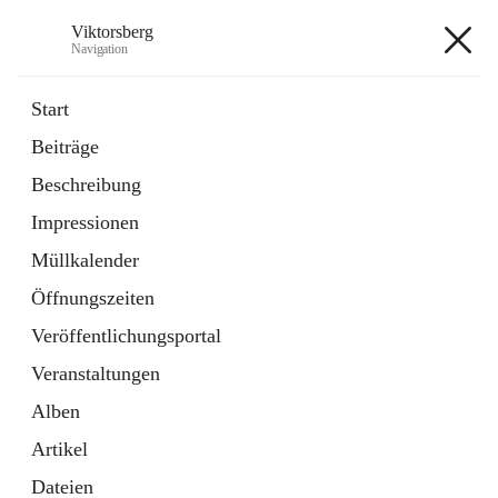
Viktorsberg
Navigation
Viktorsberg
Start
Beiträge
Gemeindepolitik
Beschreibung
1 Schnellzugriff
Impressionen
Bürgerservice
10 Schnellzugriffe
Müllkalender
Öffnungszeiten
+8
Veröffentlichungsportal
Veranstaltungen
Alben
Artikel
Hauptadresse
Dateien