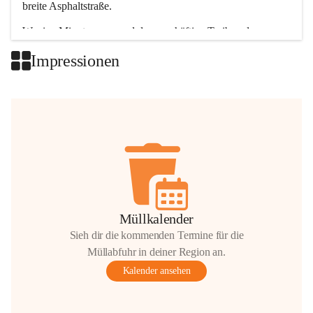
breite Asphaltstraße. 
Wenige Minuten nur, und das geschäftige Treiben der 
Talgemeinden sorgt für abwechslungsreiche Möglichkeiten.
Impressionen
+2
Müllkalender
Sieh dir die kommenden Termine für die
Müllabfuhr in deiner Region an.
Kalender ansehen