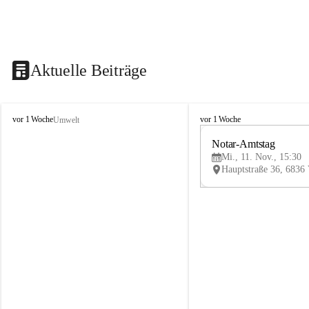
Aktuelle Beiträge
V
V
vor 1 Woche
vor 1 Woche
Umwelt
i
i
k
k
Notar-Amtstag
t
t
Mi., 11. Nov., 15:30
o
o
r
r
s
s
b
b
e
e
r
r
g
g