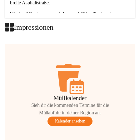
breite Asphaltstraße. 
Wenige Minuten nur, und das geschäftige Treiben der 
Talgemeinden sorgt für abwechslungsreiche Möglichkeiten.
Impressionen
+2
Müllkalender
Sieh dir die kommenden Termine für die
Müllabfuhr in deiner Region an.
Kalender ansehen