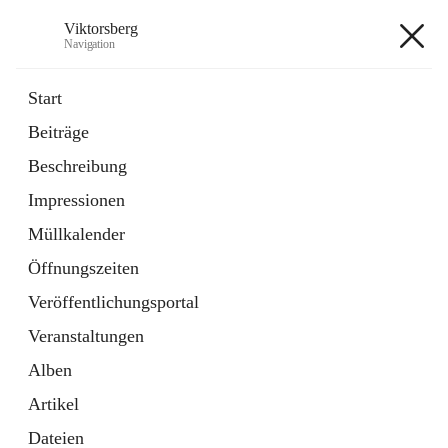
Viktorsberg
Navigation
Viktorsberg
Start
Beiträge
Gemeindepolitik
Beschreibung
1 Schnellzugriff
Impressionen
Bürgerservice
10 Schnellzugriffe
Müllkalender
Öffnungszeiten
+8
Veröffentlichungsportal
Veranstaltungen
Alben
Artikel
Hauptadresse
Dateien