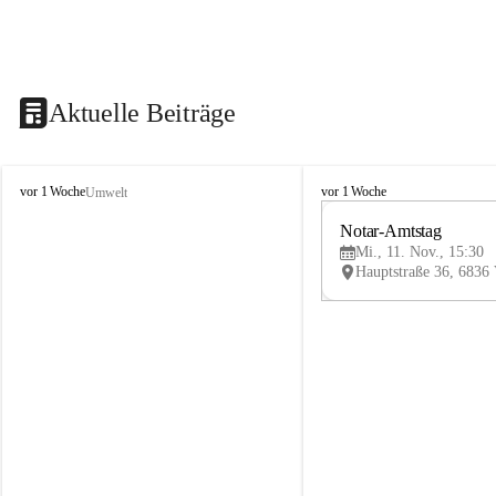
Aktuelle Beiträge
V
V
vor 1 Woche
vor 1 Woche
Umwelt
i
i
k
k
Notar-Amtstag
t
t
Mi., 11. Nov., 15:30
o
o
r
r
s
s
b
b
e
e
r
r
g
g