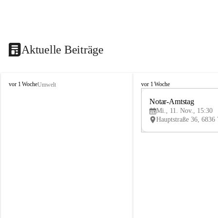
Aktuelle Beiträge
V
V
vor 1 Woche
vor 1 Woche
Umwelt
i
i
k
k
Notar-Amtstag
t
t
Mi., 11. Nov., 15:30
o
o
r
r
s
s
b
b
e
e
r
r
g
g