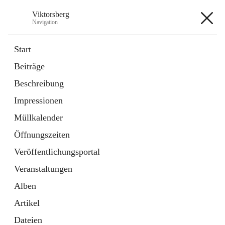
Viktorsberg
Navigation
Viktorsberg
Start
Beiträge
Gemeindepolitik
Beschreibung
1 Schnellzugriff
Impressionen
Bürgerservice
10 Schnellzugriffe
Müllkalender
Öffnungszeiten
+8
Veröffentlichungsportal
Veranstaltungen
Alben
Artikel
Hauptadresse
Dateien