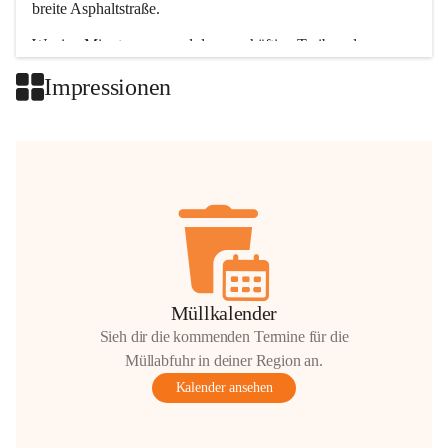
breite Asphaltstraße. 
Wenige Minuten nur, und das geschäftige Treiben der 
Talgemeinden sorgt für abwechslungsreiche Möglichkeiten.
Impressionen
+2
Müllkalender
Sieh dir die kommenden Termine für die
Müllabfuhr in deiner Region an.
Kalender ansehen