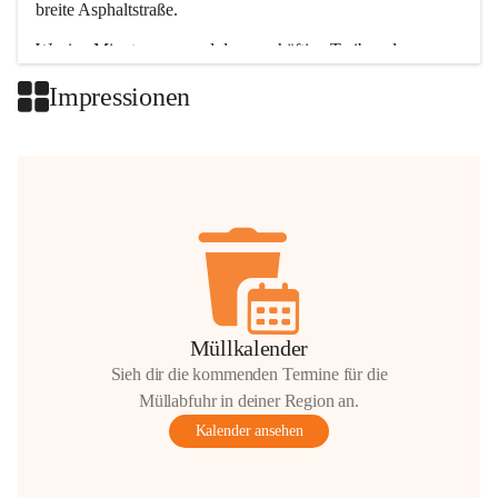
breite Asphaltstraße. 
Wenige Minuten nur, und das geschäftige Treiben der 
Talgemeinden sorgt für abwechslungsreiche Möglichkeiten.
Impressionen
+2
Müllkalender
Sieh dir die kommenden Termine für die
Müllabfuhr in deiner Region an.
Kalender ansehen