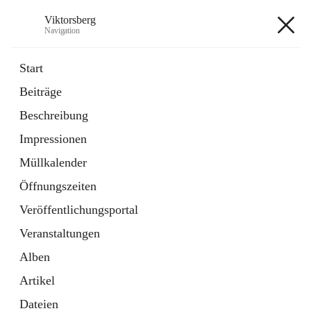
Viktorsberg
Navigation
Viktorsberg
Start
Beiträge
Gemeindepolitik
Beschreibung
1 Schnellzugriff
Impressionen
Bürgerservice
10 Schnellzugriffe
Müllkalender
Öffnungszeiten
+8
Veröffentlichungsportal
Veranstaltungen
Alben
Artikel
Hauptadresse
Dateien