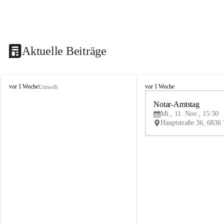
Aktuelle Beiträge
V
V
vor 1 Woche
vor 1 Woche
Umwelt
i
i
k
k
Notar-Amtstag
t
t
Mi., 11. Nov., 15:30
o
o
r
r
s
s
b
b
e
e
r
r
g
g