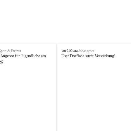
V
vor 1 Monat
Sport & Freizeit
Jobangebot
i
Angebot für Jugendliche am 
Üser Dorflada sucht Verstärkung! 
k
26
t
o
r
s
b
e
r
g