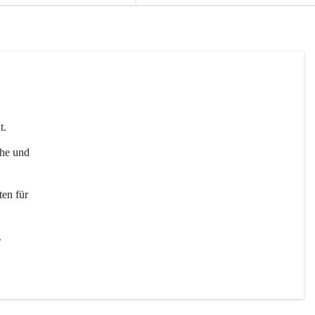
t. 
uhe und 
en für 
 