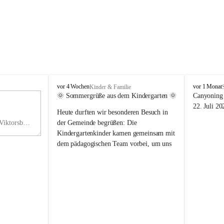
V
V
vor 4 Wochen
vor 1 Monat
Kinder & Familie
i
i
🌞 Sommergrüße aus dem Kindergarten 🌞
Canyoning 
k
k
11
22. Juli 20
Heute durften wir besonderen Besuch in 
t
t
NO
o
o
Hauptstraße 36, 6836 Viktorsberg, AUT
der Gemeinde begrüßen: Die 
V
r
r
Kindergartenkinder kamen gemeinsam mit 
s
s
dem pädagogischen Team vorbei, um uns 
b
b
einen schönen Sommer zu wünschen.
e
e
r
r
Vielen Dank für diese liebe Überraschung 
g
g
und die fröhlichen Sommergrüße! Wir 
wünschen allen Kindern, ihren Familien 
sowie dem gesamten Kindergarten-Team 
erholsame, sonnige und wunderschöne 
Sommerferien. 🌼☀️