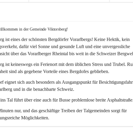
willkommen in der Gemeinde Viktorsberg!
rg ist eines der schönsten Bergdörfer Vorarlbergs! Keine Hektik, kein 
verkehr, dafür viel Sonne und gesunde Luft und eine unvergessliche 
icht über das Vorarlberger Rheintal bis weit in die Schweizer Bergwel
rg ist keineswegs ein Ferienort mit dem üblichen Stress und Trubel. R
eit sind als gegebene Vorteile eines Bergdofes geblieben. 
f eignet sich auch besonders als Ausgangspunkt für Besichtigungsfahrt
rlberg und in die benachbarte Schweiz. 
ns Tal führt über eine auch für Busse problemlose breite Asphaltstraße.
nuten nur, und das geschäftige Treiben der Talgemeinden sorgt für 
ungsreiche Möglichkeiten.