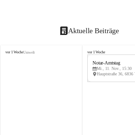
Aktuelle Beiträge
V
V
vor 1 Woche
vor 1 Woche
Umwelt
i
i
k
k
Notar-Amtstag
t
t
Mi., 11. Nov., 15:30
o
o
r
r
s
s
b
b
e
e
r
r
g
g