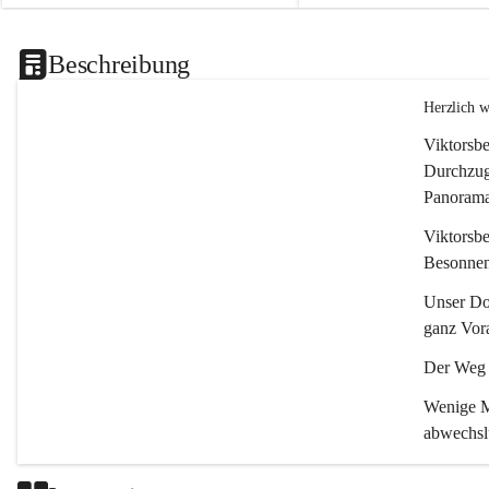
Beschreibung
Herzlich 
Viktorsbe
Durchzugs
Panoramas
Viktorsbe
Besonnenh
Unser Dor
ganz Vora
Der Weg i
Wenige Mi
abwechsl