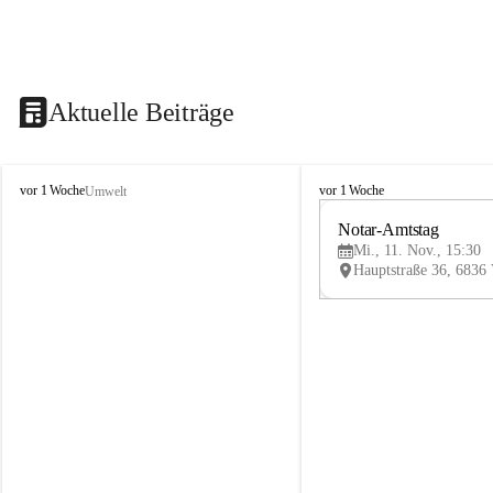
Aktuelle Beiträge
V
V
vor 1 Woche
vor 1 Woche
Umwelt
i
i
k
k
Notar-Amtstag
t
t
Mi., 11. Nov., 15:30
o
o
r
r
s
s
b
b
e
e
r
r
g
g