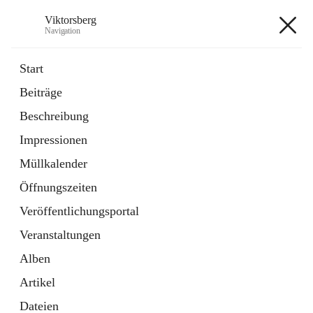
Viktorsberg
Navigation
Viktorsberg
Start
Beiträge
Gemeindepolitik
Beschreibung
1 Schnellzugriff
Impressionen
Bürgerservice
10 Schnellzugriffe
Müllkalender
Öffnungszeiten
+8
Veröffentlichungsportal
Veranstaltungen
Alben
Artikel
Hauptadresse
Dateien