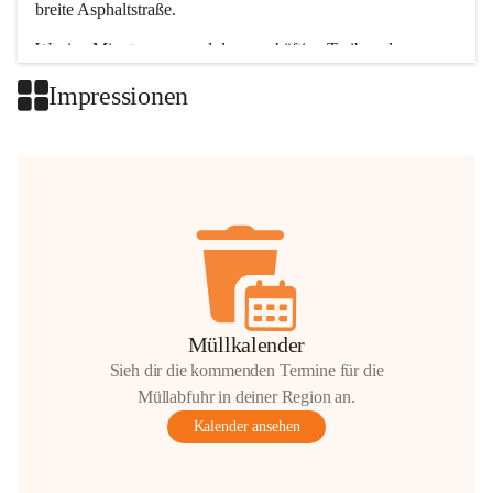
breite Asphaltstraße. 
Wenige Minuten nur, und das geschäftige Treiben der 
Talgemeinden sorgt für abwechslungsreiche Möglichkeiten.
Impressionen
+2
Müllkalender
Sieh dir die kommenden Termine für die
Müllabfuhr in deiner Region an.
Kalender ansehen