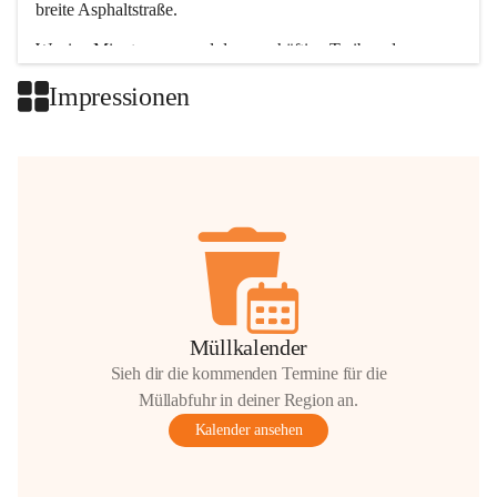
breite Asphaltstraße. 
Wenige Minuten nur, und das geschäftige Treiben der 
Talgemeinden sorgt für abwechslungsreiche Möglichkeiten.
Impressionen
+2
Müllkalender
Sieh dir die kommenden Termine für die
Müllabfuhr in deiner Region an.
Kalender ansehen