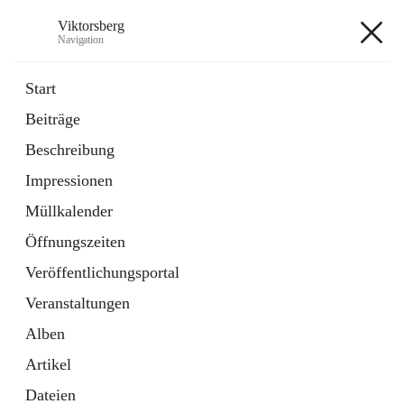
Viktorsberg
Navigation
Viktorsberg
Start
Beiträge
Gemeindepolitik
Beschreibung
1 Schnellzugriff
Impressionen
Bürgerservice
10 Schnellzugriffe
Müllkalender
Öffnungszeiten
+8
Veröffentlichungsportal
Veranstaltungen
Alben
Artikel
Hauptadresse
Dateien