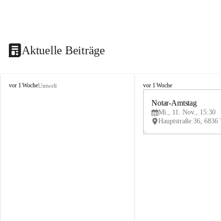
Aktuelle Beiträge
V
V
vor 1 Woche
vor 1 Woche
Umwelt
i
i
k
k
Notar-Amtstag
t
t
Mi., 11. Nov., 15:30
o
o
r
r
s
s
b
b
e
e
r
r
g
g