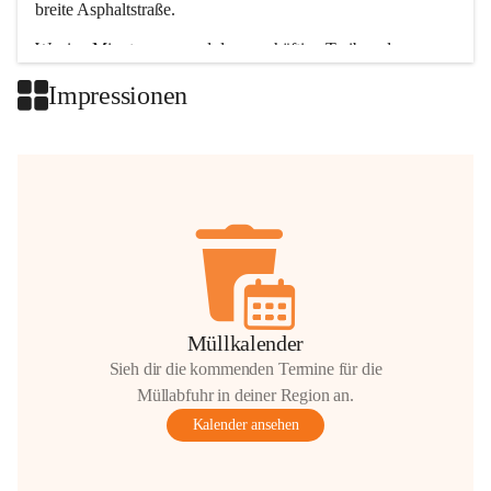
breite Asphaltstraße. 
Wenige Minuten nur, und das geschäftige Treiben der 
Talgemeinden sorgt für abwechslungsreiche Möglichkeiten.
Impressionen
+2
Müllkalender
Sieh dir die kommenden Termine für die
Müllabfuhr in deiner Region an.
Kalender ansehen