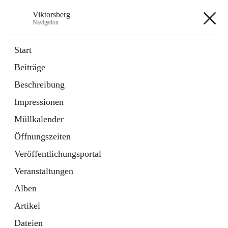
Viktorsberg
Navigation
Viktorsberg
Start
Beiträge
Gemeindepolitik
Beschreibung
1 Schnellzugriff
Impressionen
Bürgerservice
10 Schnellzugriffe
Müllkalender
Öffnungszeiten
+8
Veröffentlichungsportal
Veranstaltungen
Alben
Artikel
Hauptadresse
Dateien