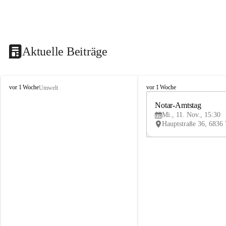
Aktuelle Beiträge
V
V
vor 1 Woche
vor 1 Woche
Umwelt
i
i
k
k
Notar-Amtstag
t
t
Mi., 11. Nov., 15:30
o
o
r
r
s
s
b
b
e
e
r
r
g
g