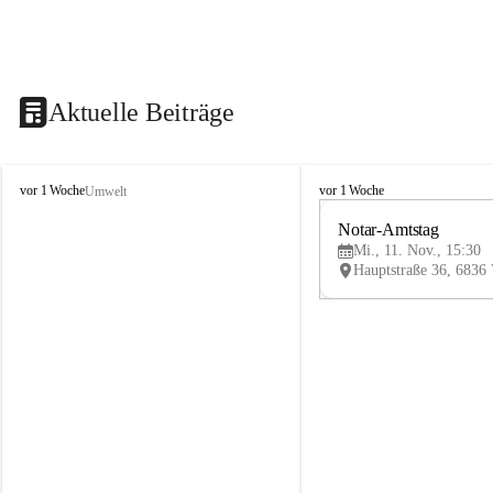
Aktuelle Beiträge
V
V
vor 1 Woche
vor 1 Woche
Umwelt
i
i
k
k
Notar-Amtstag
t
t
Mi., 11. Nov., 15:30
o
o
r
r
s
s
b
b
e
e
r
r
g
g