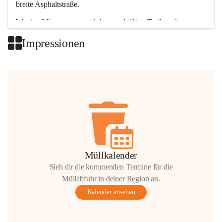
breite Asphaltstraße. 
Wenige Minuten nur, und das geschäftige Treiben der 
Talgemeinden sorgt für abwechslungsreiche Möglichkeiten.
Impressionen
+2
Müllkalender
Sieh dir die kommenden Termine für die
Müllabfuhr in deiner Region an.
Kalender ansehen