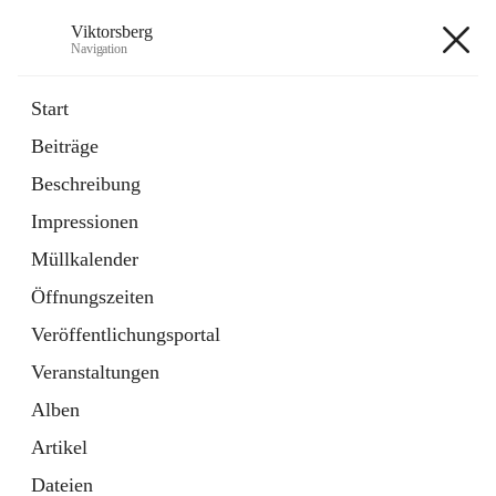
Viktorsberg
Navigation
Viktorsberg
Start
Beiträge
Gemeindepolitik
Beschreibung
1 Schnellzugriff
Impressionen
Bürgerservice
10 Schnellzugriffe
Müllkalender
Öffnungszeiten
+8
Veröffentlichungsportal
Veranstaltungen
Alben
Artikel
Hauptadresse
Dateien