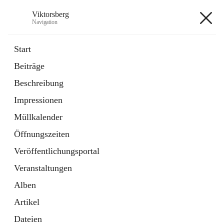
Viktorsberg
Navigation
Viktorsberg
Start
Beiträge
Gemeindepolitik
Beschreibung
1 Schnellzugriff
Impressionen
Bürgerservice
10 Schnellzugriffe
Müllkalender
Öffnungszeiten
+8
Veröffentlichungsportal
Veranstaltungen
Alben
Artikel
Hauptadresse
Dateien