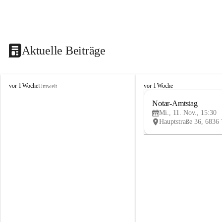
Aktuelle Beiträge
V
V
vor 1 Woche
vor 1 Woche
Umwelt
i
i
k
k
Notar-Amtstag
t
t
Mi., 11. Nov., 15:30
o
o
r
r
s
s
b
b
e
e
r
r
g
g