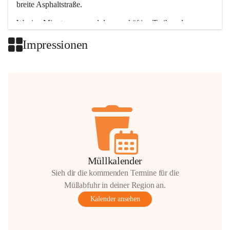
breite Asphaltstraße. 
Wenige Minuten nur, und das geschäftige Treiben der 
Talgemeinden sorgt für abwechslungsreiche Möglichkeiten.
Impressionen
+2
Müllkalender
Sieh dir die kommenden Termine für die
Müllabfuhr in deiner Region an.
Kalender ansehen