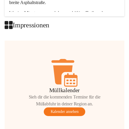
breite Asphaltstraße. 
Wenige Minuten nur, und das geschäftige Treiben der 
Talgemeinden sorgt für abwechslungsreiche Möglichkeiten.
Impressionen
+2
Müllkalender
Sieh dir die kommenden Termine für die
Müllabfuhr in deiner Region an.
Kalender ansehen