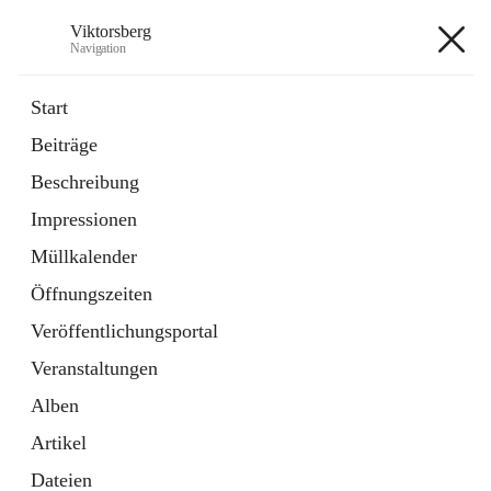
Viktorsberg
Navigation
Viktorsberg
Start
Beiträge
Gemeindepolitik
Beschreibung
1 Schnellzugriff
Impressionen
Bürgerservice
10 Schnellzugriffe
Müllkalender
Öffnungszeiten
+8
Veröffentlichungsportal
Veranstaltungen
Alben
Artikel
Hauptadresse
Dateien