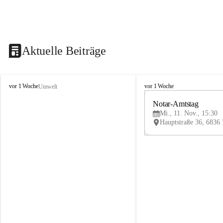
Aktuelle Beiträge
V
V
vor 1 Woche
vor 1 Woche
Umwelt
i
i
k
k
Notar-Amtstag
t
t
Mi., 11. Nov., 15:30
o
o
r
r
s
s
b
b
e
e
r
r
g
g