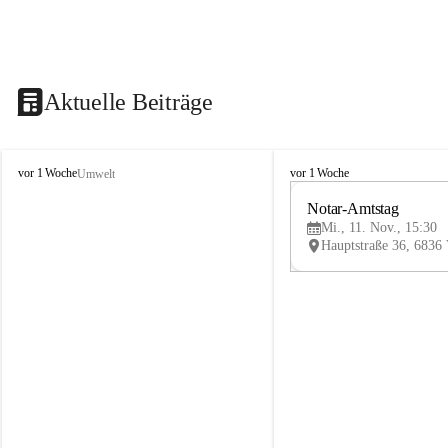
Aktuelle Beiträge
V
V
vor 1 Woche
vor 1 Woche
Umwelt
i
i
k
k
Notar-Amtstag
t
t
Mi., 11. Nov., 15:30
o
o
r
r
s
s
b
b
e
e
r
r
g
g