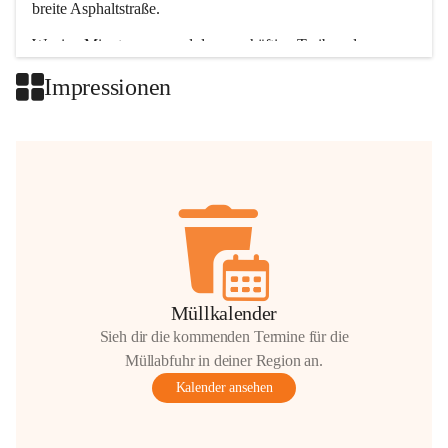
breite Asphaltstraße. 
Wenige Minuten nur, und das geschäftige Treiben der 
Talgemeinden sorgt für abwechslungsreiche Möglichkeiten.
Impressionen
+2
Müllkalender
Sieh dir die kommenden Termine für die
Müllabfuhr in deiner Region an.
Kalender ansehen