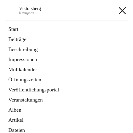
Viktorsberg
Navigation
Viktorsberg
Start
Beiträge
Gemeindepolitik
Beschreibung
1 Schnellzugriff
Impressionen
Bürgerservice
10 Schnellzugriffe
Müllkalender
Öffnungszeiten
+8
Veröffentlichungsportal
Veranstaltungen
Alben
Artikel
Hauptadresse
Dateien