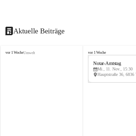
Aktuelle Beiträge
V
V
vor 1 Woche
vor 1 Woche
Umwelt
i
i
k
k
Notar-Amtstag
t
t
Mi., 11. Nov., 15:30
o
o
r
r
s
s
b
b
e
e
r
r
g
g