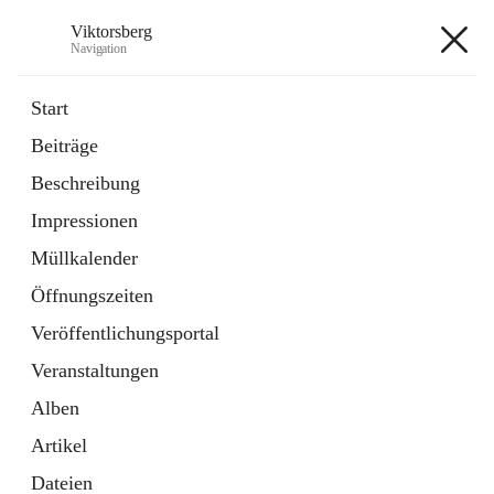
Viktorsberg
Navigation
Viktorsberg
Start
Beiträge
Gemeindepolitik
Beschreibung
1 Schnellzugriff
Impressionen
Bürgerservice
10 Schnellzugriffe
Müllkalender
Öffnungszeiten
+8
Veröffentlichungsportal
Veranstaltungen
Alben
Artikel
Hauptadresse
Dateien