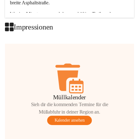
breite Asphaltstraße. 
Wenige Minuten nur, und das geschäftige Treiben der 
Talgemeinden sorgt für abwechslungsreiche Möglichkeiten.
Impressionen
+2
Müllkalender
Sieh dir die kommenden Termine für die
Müllabfuhr in deiner Region an.
Kalender ansehen