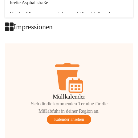
breite Asphaltstraße. 
Wenige Minuten nur, und das geschäftige Treiben der 
Talgemeinden sorgt für abwechslungsreiche Möglichkeiten.
Impressionen
+2
Müllkalender
Sieh dir die kommenden Termine für die
Müllabfuhr in deiner Region an.
Kalender ansehen