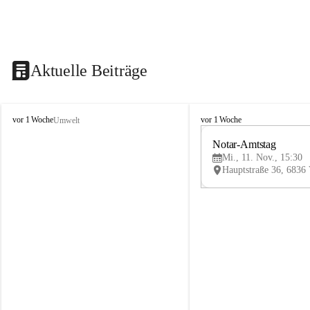
Aktuelle Beiträge
V
V
vor 1 Woche
vor 1 Woche
Umwelt
i
i
k
k
Notar-Amtstag
t
t
Mi., 11. Nov., 15:30
o
o
r
r
s
s
b
b
e
e
r
r
g
g