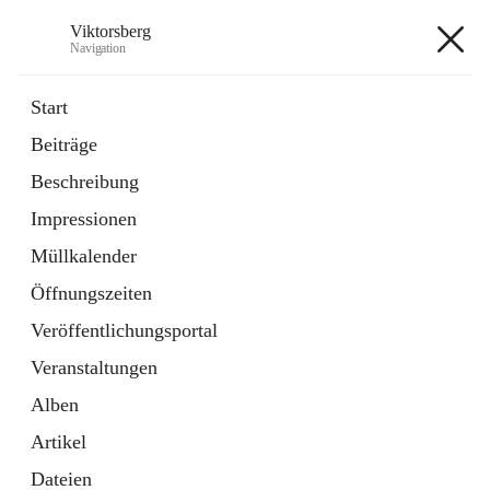
Viktorsberg
Navigation
Viktorsberg
Start
Beiträge
Gemeindepolitik
Beschreibung
1 Schnellzugriff
Impressionen
Bürgerservice
10 Schnellzugriffe
Müllkalender
Öffnungszeiten
+8
Veröffentlichungsportal
Veranstaltungen
Alben
Artikel
Hauptadresse
Dateien