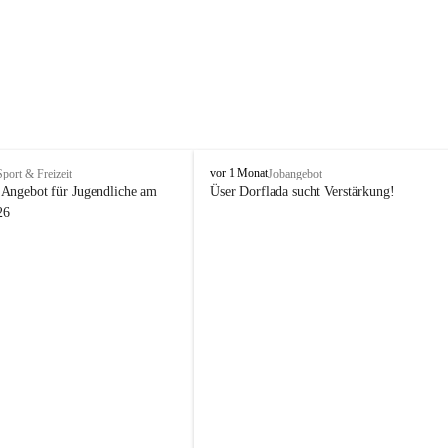
V
vor 1 Monat
Sport & Freizeit
Jobangebot
i
Angebot für Jugendliche am 
Üser Dorflada sucht Verstärkung! 
k
26
t
o
r
s
b
e
r
g