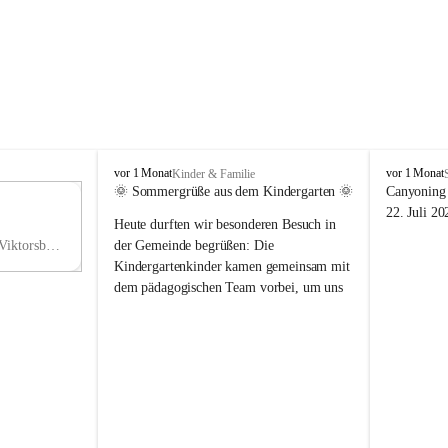
V
V
vor 1 Monat
vor 1 Monat
Kinder & Familie
i
i
🌞 Sommergrüße aus dem Kindergarten 🌞
Canyoning 
k
k
11
22. Juli 20
Heute durften wir besonderen Besuch in 
t
t
NO
o
o
Hauptstraße 36, 6836 Viktorsberg, AUT
der Gemeinde begrüßen: Die 
V
r
r
Kindergartenkinder kamen gemeinsam mit 
s
s
dem pädagogischen Team vorbei, um uns 
b
b
einen schönen Sommer zu wünschen.
e
e
r
r
Vielen Dank für diese liebe Überraschung 
g
g
und die fröhlichen Sommergrüße! Wir 
wünschen allen Kindern, ihren Familien 
sowie dem gesamten Kindergarten-Team 
erholsame, sonnige und wunderschöne 
Sommerferien. 🌼☀️