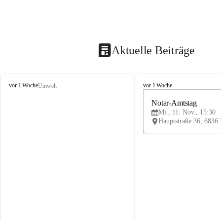
Aktuelle Beiträge
V
V
vor 1 Woche
vor 1 Woche
Umwelt
i
i
k
k
Notar-Amtstag
t
t
Mi., 11. Nov., 15:30
o
o
r
r
s
s
b
b
e
e
r
r
g
g