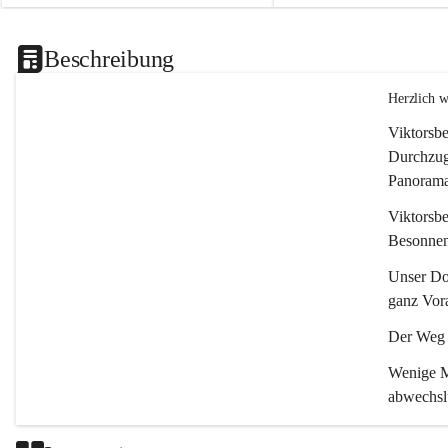
Beschreibung
Herzlich 
Viktorsbe
Durchzugs
Panoramas
Viktorsbe
Besonnenh
Unser Dor
ganz Vora
Der Weg i
Wenige Mi
abwechsl