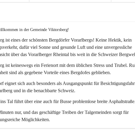
willkommen in der Gemeinde Viktorsberg!
rg ist eines der schönsten Bergdörfer Vorarlbergs! Keine Hektik, kein 
verkehr, dafür viel Sonne und gesunde Luft und eine unvergessliche 
icht über das Vorarlberger Rheintal bis weit in die Schweizer Bergwel
rg ist keineswegs ein Ferienort mit dem üblichen Stress und Trubel. R
eit sind als gegebene Vorteile eines Bergdofes geblieben. 
f eignet sich auch besonders als Ausgangspunkt für Besichtigungsfahrt
rlberg und in die benachbarte Schweiz. 
ns Tal führt über eine auch für Busse problemlose breite Asphaltstraße.
nuten nur, und das geschäftige Treiben der Talgemeinden sorgt für 
ungsreiche Möglichkeiten.