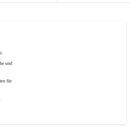
t. 
uhe und 
en für 
 