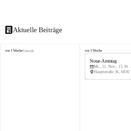
Aktuelle Beiträge
V
V
vor 1 Woche
vor 1 Woche
Umwelt
i
i
k
k
Notar-Amtstag
t
t
Mi., 11. Nov., 15:30
o
o
r
r
s
s
b
b
e
e
r
r
g
g