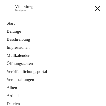
Viktorsberg
Navigation
Viktorsberg
Start
Beiträge
Gemeindepolitik
Beschreibung
1 Schnellzugriff
Impressionen
Bürgerservice
10 Schnellzugriffe
Müllkalender
Öffnungszeiten
+8
Veröffentlichungsportal
Veranstaltungen
Alben
Artikel
Hauptadresse
Dateien