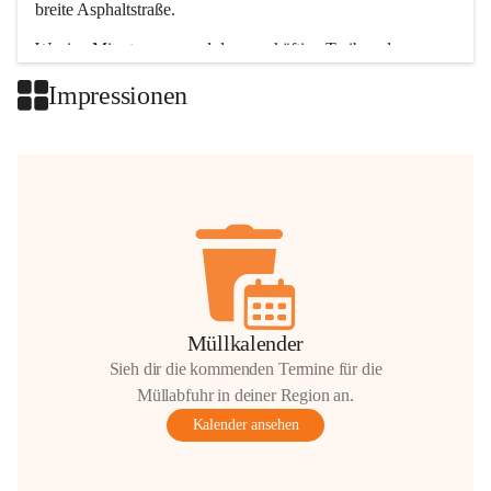
breite Asphaltstraße. 
Wenige Minuten nur, und das geschäftige Treiben der 
Talgemeinden sorgt für abwechslungsreiche Möglichkeiten.
Impressionen
+2
Müllkalender
Sieh dir die kommenden Termine für die
Müllabfuhr in deiner Region an.
Kalender ansehen