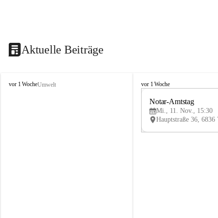
Aktuelle Beiträge
V
V
vor 1 Woche
vor 1 Woche
Umwelt
i
i
k
k
Notar-Amtstag
t
t
Mi., 11. Nov., 15:30
o
o
r
r
s
s
b
b
e
e
r
r
g
g