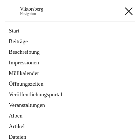
Viktorsberg
Navigation
Viktorsberg
Start
Beiträge
Gemeindepolitik
Beschreibung
1 Schnellzugriff
Impressionen
Bürgerservice
10 Schnellzugriffe
Müllkalender
Öffnungszeiten
+8
Veröffentlichungsportal
Veranstaltungen
Alben
Artikel
Hauptadresse
Dateien