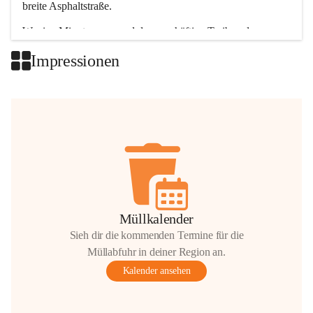
breite Asphaltstraße. 
Wenige Minuten nur, und das geschäftige Treiben der 
Talgemeinden sorgt für abwechslungsreiche Möglichkeiten.
Impressionen
+2
Müllkalender
Sieh dir die kommenden Termine für die
Müllabfuhr in deiner Region an.
Kalender ansehen