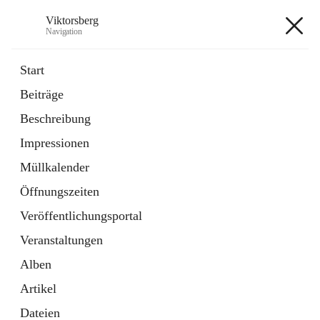
Viktorsberg
Navigation
Viktorsberg
Start
Beiträge
Gemeindepolitik
Beschreibung
1 Schnellzugriff
Impressionen
Bürgerservice
10 Schnellzugriffe
Müllkalender
Öffnungszeiten
+8
Veröffentlichungsportal
Veranstaltungen
Alben
Artikel
Hauptadresse
Dateien