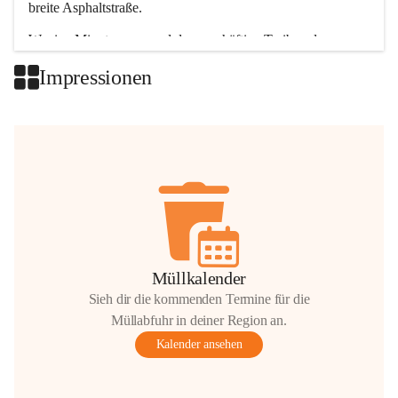
breite Asphaltstraße. 
Wenige Minuten nur, und das geschäftige Treiben der 
Talgemeinden sorgt für abwechslungsreiche Möglichkeiten.
Impressionen
+2
Müllkalender
Sieh dir die kommenden Termine für die
Müllabfuhr in deiner Region an.
Kalender ansehen