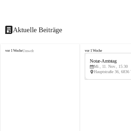
Aktuelle Beiträge
V
V
vor 1 Woche
vor 1 Woche
Umwelt
i
i
k
k
Notar-Amtstag
t
t
Mi., 11. Nov., 15:30
o
o
r
r
s
s
b
b
e
e
r
r
g
g