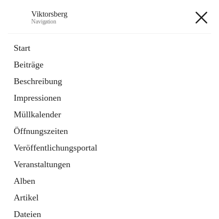
Viktorsberg
Navigation
Viktorsberg
Start
Beiträge
Gemeindepolitik
Beschreibung
1 Schnellzugriff
Impressionen
Bürgerservice
10 Schnellzugriffe
Müllkalender
Öffnungszeiten
+8
Veröffentlichungsportal
Veranstaltungen
Alben
Artikel
Hauptadresse
Dateien