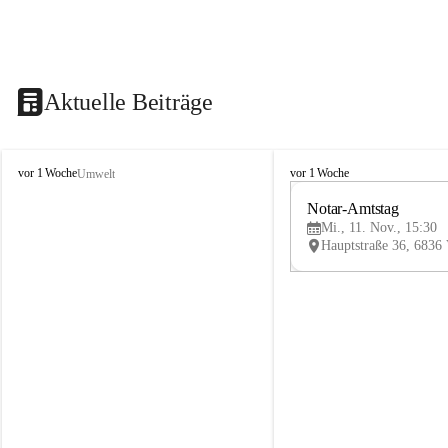
Aktuelle Beiträge
V
V
vor 1 Woche
vor 1 Woche
Umwelt
i
i
k
k
Notar-Amtstag
t
t
Mi., 11. Nov., 15:30
o
o
r
r
s
s
b
b
e
e
r
r
g
g