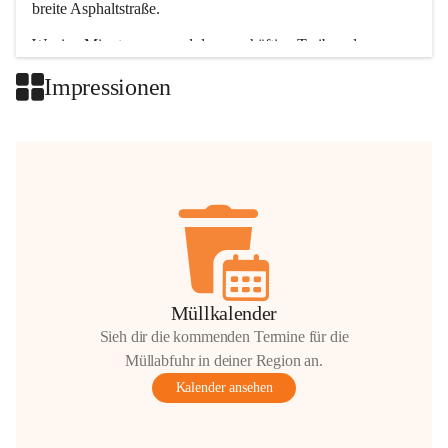
breite Asphaltstraße. 
Wenige Minuten nur, und das geschäftige Treiben der 
Talgemeinden sorgt für abwechslungsreiche Möglichkeiten.
Impressionen
+2
Müllkalender
Sieh dir die kommenden Termine für die
Müllabfuhr in deiner Region an.
Kalender ansehen