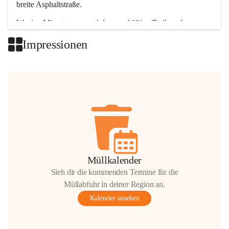
breite Asphaltstraße. 
Wenige Minuten nur, und das geschäftige Treiben der 
Talgemeinden sorgt für abwechslungsreiche Möglichkeiten.
Impressionen
+2
Müllkalender
Sieh dir die kommenden Termine für die
Müllabfuhr in deiner Region an.
Kalender ansehen