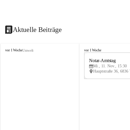
Aktuelle Beiträge
V
V
vor 1 Woche
vor 1 Woche
Umwelt
i
i
k
k
Notar-Amtstag
t
t
Mi., 11. Nov., 15:30
o
o
r
r
s
s
b
b
e
e
r
r
g
g