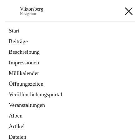
Viktorsberg
Navigation
Viktorsberg
Start
Beiträge
Gemeindepolitik
Beschreibung
1 Schnellzugriff
Impressionen
Bürgerservice
10 Schnellzugriffe
Müllkalender
Öffnungszeiten
+8
Veröffentlichungsportal
Veranstaltungen
Alben
Artikel
Hauptadresse
Dateien