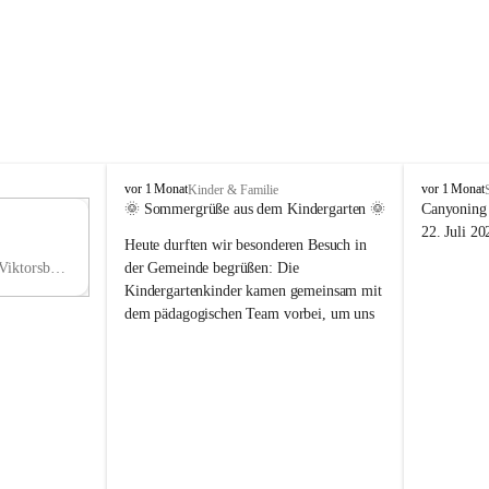
V
V
vor 1 Monat
vor 1 Monat
Kinder & Familie
i
i
🌞 Sommergrüße aus dem Kindergarten 🌞
Canyoning 
k
k
11
22. Juli 20
Heute durften wir besonderen Besuch in 
t
t
NO
o
o
Hauptstraße 36, 6836 Viktorsberg, AUT
der Gemeinde begrüßen: Die 
V
r
r
Kindergartenkinder kamen gemeinsam mit 
s
s
dem pädagogischen Team vorbei, um uns 
b
b
einen schönen Sommer zu wünschen.
e
e
r
r
Vielen Dank für diese liebe Überraschung 
g
g
und die fröhlichen Sommergrüße! Wir 
wünschen allen Kindern, ihren Familien 
sowie dem gesamten Kindergarten-Team 
erholsame, sonnige und wunderschöne 
Sommerferien. 🌼☀️