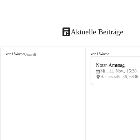
Aktuelle Beiträge
V
V
vor 1 Woche
vor 1 Woche
Umwelt
i
i
k
k
Notar-Amtstag
t
t
Mi., 11. Nov., 15:30
o
o
r
r
s
s
b
b
e
e
r
r
g
g