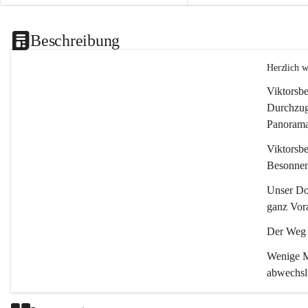
Beschreibung
Herzlich 
Viktorsbe
Durchzugs
Panoramas
Viktorsbe
Besonnenh
Unser Dor
ganz Vora
Der Weg i
Wenige Mi
abwechsl