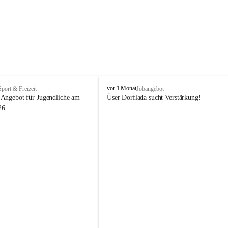
V
vor 1 Monat
Sport & Freizeit
Jobangebot
i
Angebot für Jugendliche am 
Üser Dorflada sucht Verstärkung! 
k
26
t
o
r
s
b
e
r
g