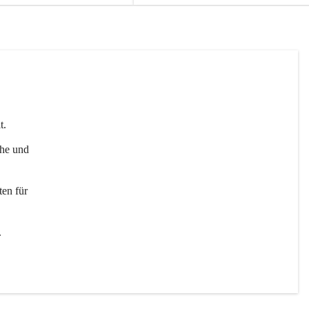
t. 
uhe und 
en für 
 