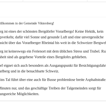
willkommen in der Gemeinde Viktorsberg!
rg ist eines der schönsten Bergdörfer Vorarlbergs! Keine Hektik, kein 
verkehr, dafür viel Sonne und gesunde Luft und eine unvergessliche 
icht über das Vorarlberger Rheintal bis weit in die Schweizer Bergwel
rg ist keineswegs ein Ferienort mit dem üblichen Stress und Trubel. R
eit sind als gegebene Vorteile eines Bergdofes geblieben. 
f eignet sich auch besonders als Ausgangspunkt für Besichtigungsfahrt
rlberg und in die benachbarte Schweiz. 
ns Tal führt über eine auch für Busse problemlose breite Asphaltstraße.
nuten nur, und das geschäftige Treiben der Talgemeinden sorgt für 
ungsreiche Möglichkeiten.