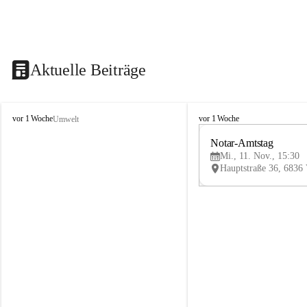
Aktuelle Beiträge
V
V
vor 1 Woche
vor 1 Woche
Umwelt
i
i
k
k
Notar-Amtstag
t
t
Mi., 11. Nov., 15:30
o
o
r
r
s
s
b
b
e
e
r
r
g
g