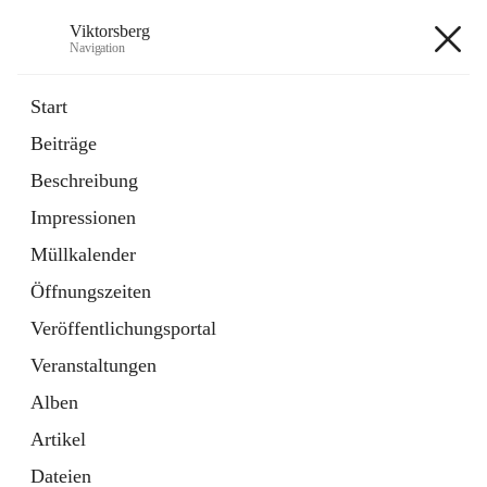
Viktorsberg
Navigation
Viktorsberg
Start
Beiträge
Gemeindepolitik
Beschreibung
1 Schnellzugriff
Impressionen
Bürgerservice
10 Schnellzugriffe
Müllkalender
Öffnungszeiten
+8
Veröffentlichungsportal
Veranstaltungen
Alben
Artikel
Hauptadresse
Dateien