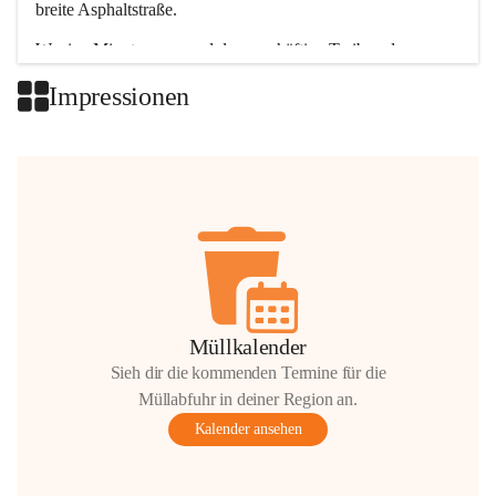
breite Asphaltstraße. 
Wenige Minuten nur, und das geschäftige Treiben der 
Talgemeinden sorgt für abwechslungsreiche Möglichkeiten.
Impressionen
+2
Müllkalender
Sieh dir die kommenden Termine für die
Müllabfuhr in deiner Region an.
Kalender ansehen