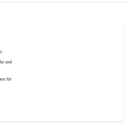
t. 
uhe und 
en für 
 