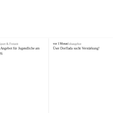
V
vor 1 Monat
Sport & Freizeit
Jobangebot
i
Angebot für Jugendliche am 
Üser Dorflada sucht Verstärkung! 
k
26
t
o
r
s
b
e
r
g