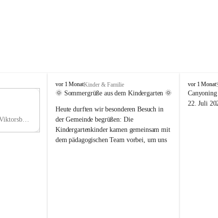
V
V
vor 1 Monat
vor 1 Monat
Kinder & Familie
i
i
🌞 Sommergrüße aus dem Kindergarten 🌞
Canyoning 
k
k
11
22. Juli 20
Heute durften wir besonderen Besuch in 
t
t
NO
o
o
Hauptstraße 36, 6836 Viktorsberg, AUT
der Gemeinde begrüßen: Die 
V
r
r
Kindergartenkinder kamen gemeinsam mit 
s
s
dem pädagogischen Team vorbei, um uns 
b
b
einen schönen Sommer zu wünschen.
e
e
r
r
Vielen Dank für diese liebe Überraschung 
g
g
und die fröhlichen Sommergrüße! Wir 
wünschen allen Kindern, ihren Familien 
sowie dem gesamten Kindergarten-Team 
erholsame, sonnige und wunderschöne 
Sommerferien. 🌼☀️