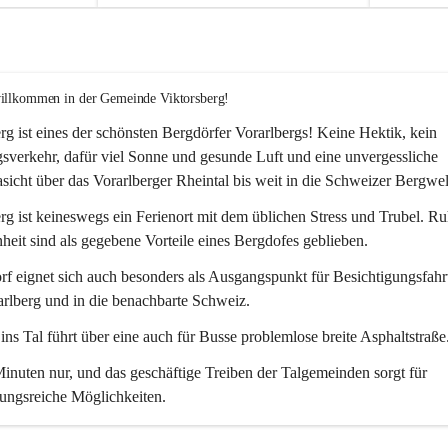
willkommen in der Gemeinde Viktorsberg!
rg ist eines der schönsten Bergdörfer Vorarlbergs! Keine Hektik, kein 
verkehr, dafür viel Sonne und gesunde Luft und eine unvergessliche 
icht über das Vorarlberger Rheintal bis weit in die Schweizer Bergwel
rg ist keineswegs ein Ferienort mit dem üblichen Stress und Trubel. R
eit sind als gegebene Vorteile eines Bergdofes geblieben. 
f eignet sich auch besonders als Ausgangspunkt für Besichtigungsfahrt
rlberg und in die benachbarte Schweiz. 
ns Tal führt über eine auch für Busse problemlose breite Asphaltstraße.
nuten nur, und das geschäftige Treiben der Talgemeinden sorgt für 
ungsreiche Möglichkeiten.