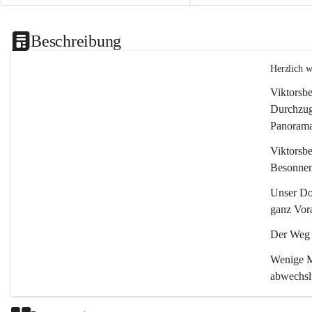
Beschreibung
Herzlich 
Viktorsbe
Durchzugs
Panoramas
Viktorsbe
Besonnenh
Unser Dor
ganz Vora
Der Weg i
Wenige Mi
abwechsl