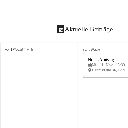
Aktuelle Beiträge
V
V
vor 1 Woche
vor 1 Woche
Umwelt
i
i
k
k
Notar-Amtstag
t
t
Mi., 11. Nov., 15:30
o
o
r
r
s
s
b
b
e
e
r
r
g
g