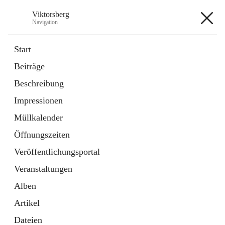
Viktorsberg
Navigation
Viktorsberg
Start
Beiträge
Gemeindepolitik
Beschreibung
1 Schnellzugriff
Impressionen
Bürgerservice
10 Schnellzugriffe
Müllkalender
Öffnungszeiten
+8
Veröffentlichungsportal
Veranstaltungen
Alben
Artikel
Hauptadresse
Dateien