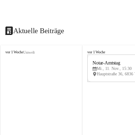
Aktuelle Beiträge
V
V
vor 1 Woche
vor 1 Woche
Umwelt
i
i
k
k
Notar-Amtstag
t
t
Mi., 11. Nov., 15:30
o
o
r
r
s
s
b
b
e
e
r
r
g
g