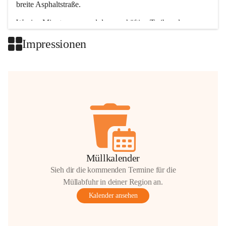
breite Asphaltstraße. 
Wenige Minuten nur, und das geschäftige Treiben der 
Talgemeinden sorgt für abwechslungsreiche Möglichkeiten.
Impressionen
+2
Müllkalender
Sieh dir die kommenden Termine für die
Müllabfuhr in deiner Region an.
Kalender ansehen