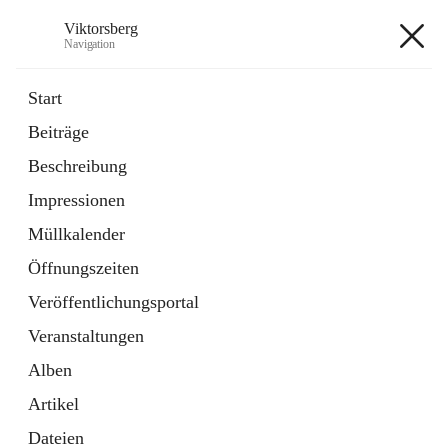
Viktorsberg
Navigation
Viktorsberg
Start
Beiträge
Gemeindepolitik
Beschreibung
1 Schnellzugriff
Impressionen
Bürgerservice
10 Schnellzugriffe
Müllkalender
Öffnungszeiten
+8
Veröffentlichungsportal
Veranstaltungen
Alben
Artikel
Hauptadresse
Dateien