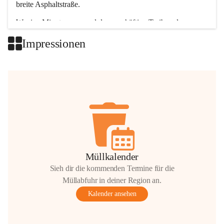
breite Asphaltstraße. 
Wenige Minuten nur, und das geschäftige Treiben der 
Talgemeinden sorgt für abwechslungsreiche Möglichkeiten.
Impressionen
+2
Müllkalender
Sieh dir die kommenden Termine für die
Müllabfuhr in deiner Region an.
Kalender ansehen