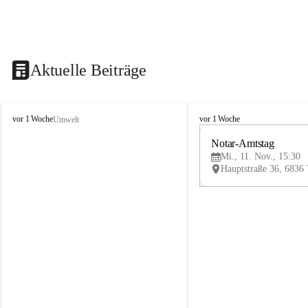
Aktuelle Beiträge
V
V
vor 1 Woche
vor 1 Woche
Umwelt
i
i
k
k
Notar-Amtstag
t
t
Mi., 11. Nov., 15:30
o
o
r
r
s
s
b
b
e
e
r
r
g
g